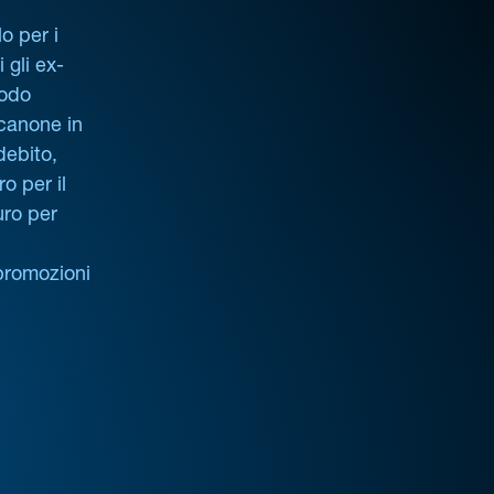
o per i
i gli ex-
iodo
 canone in
debito,
o per il
uro per
promozioni