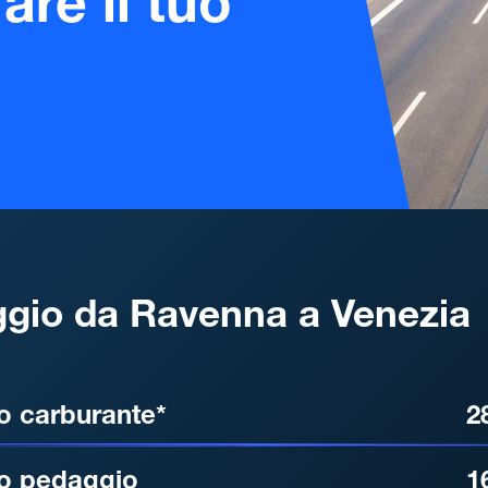
are il tuo
gio da Ravenna a Venezia
, DISTANZA, TEMPO DI ATT
o carburante*
2
o pedaggio
1