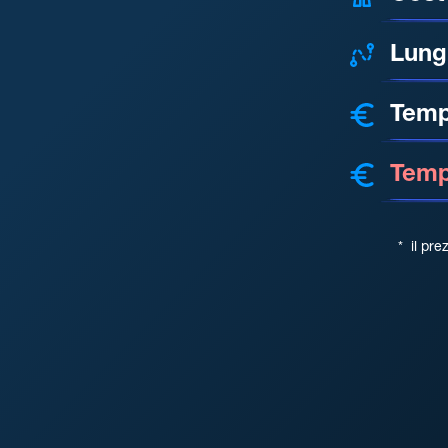
Lung
Temp
Tempo
*
il pre