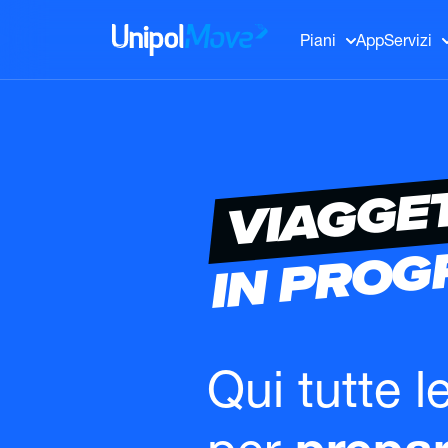
UnipolMove
Piani
App
Servizi
VIAGGE
IN PRO
Qui tutte l