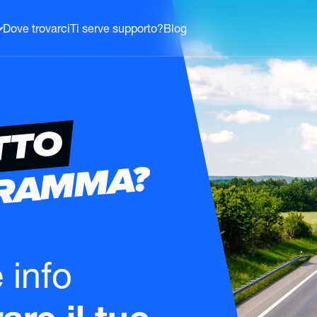
Dove trovarci
Ti serve supporto?
Blog
TTO
GRAMMA?
e info