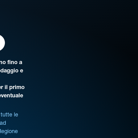
o fino a
edaggio e
r il primo
’eventuale
tutte le
 ad
 Regione