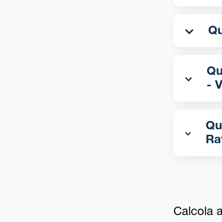
Qua
- 
Qu
Ra
Calcola al