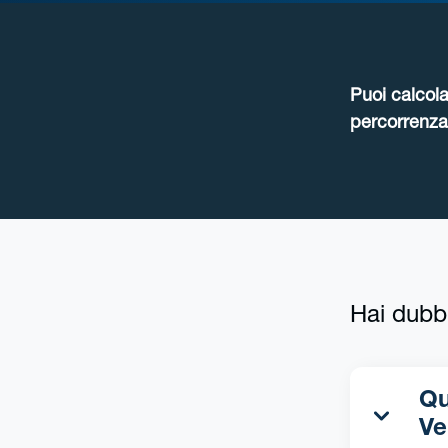
Puoi calcola
percorrenza 
Hai dubb
Qua
Ve