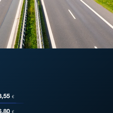
ESA
8,55
€
6,80
€