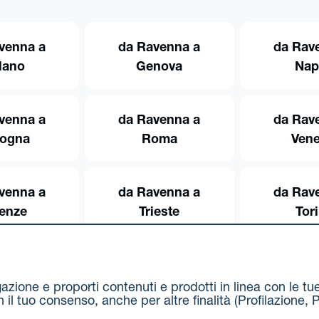
venna a
da Ravenna a
da Rav
lano
Genova
Nap
venna a
da Ravenna a
da Rav
logna
Roma
Vene
venna a
da Ravenna a
da Rav
renze
Trieste
Tor
igazione e proporti contenuti e prodotti in linea con le t
on il tuo consenso, anche per altre finalità (Profilazion