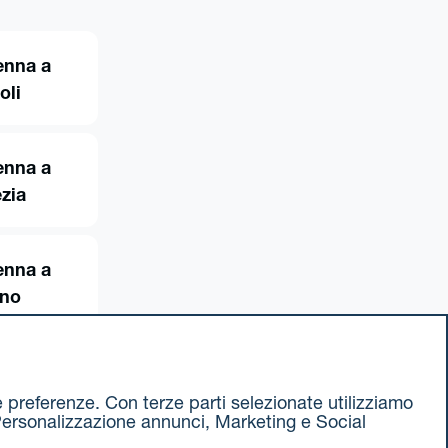
enna a
oli
enna a
zia
enna a
ino
ue preferenze. Con terze parti selezionate utilizziamo
e, Personalizzazione annunci, Marketing e Social