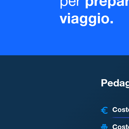
per
prepar
viaggio.
Pedag
COSTI
Cost
Cost