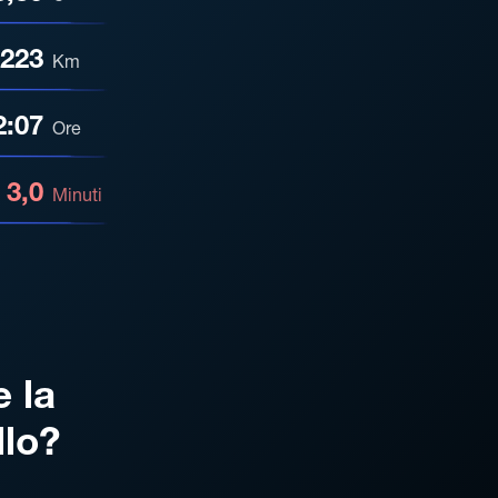
223
Km
2:07
Ore
3,0
Minuti
e la
llo?