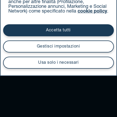
anche per altre finalità (Profilazione,
Personalizzazione annunci, Marketing e Social
Accessibilità
Network) come specificato nella
cookie policy
.
Ti serve supporto?
Accetta tutti
Vieni a trovarci
Gestisci impostazioni
Usa solo i necessari
Scarica la
nostra App
Seguici
sui social