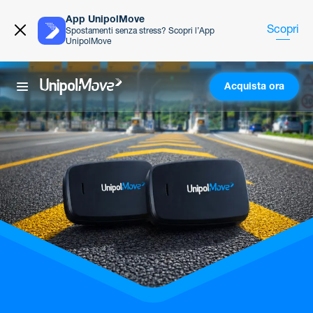
App UnipolMove
Scopri
Spostamenti senza stress? Scopri l’App
UnipolMove
Acquista ora
UnipolMove