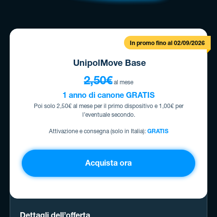
In promo fino al 02/09/2026
UnipolMove Base
2,50€
al mese
1 anno di canone GRATIS
Poi solo 2,50€ al mese per il primo dispositivo e 1,00€ per
l’eventuale secondo.
Attivazione e consegna (solo in Italia):
GRATIS
Acquista ora
Dettagli dell’offerta