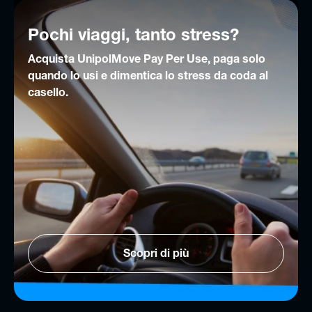
Pochi viaggi, tanto stress?
Acquista UnipolMove Pay Per Use, paga solo
quando lo usi e dimentica lo stress da coda al
casello.
Scopri di più