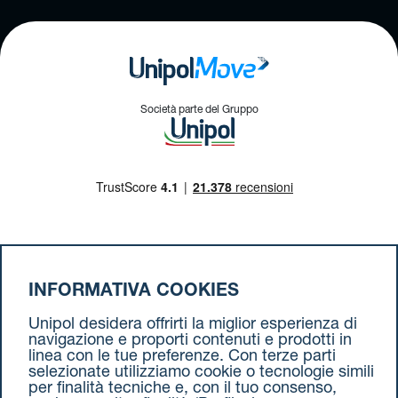
Società parte del Gruppo
Il nostro percorso
INFORMATIVA COOKIES
Ci interessa la tua opinione
Unipol desidera offrirti la miglior esperienza di
Parlano di noi
navigazione e proporti contenuti e prodotti in
linea con le tue preferenze. Con terze parti
Verifica tutte le tratte attive
selezionate utilizziamo cookie o tecnologie simili
per finalità tecniche e, con il tuo consenso,
Calcola pedaggio