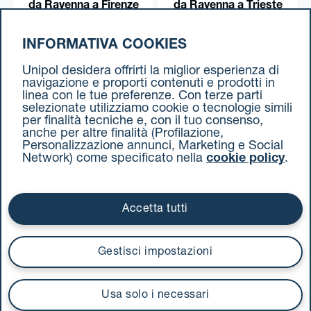
da Ravenna a Firenze
da Ravenna a Trieste
INFORMATIVA COOKIES
da Ravenna a Torino
Unipol desidera offrirti la miglior esperienza di
navigazione e proporti contenuti e prodotti in
linea con le tue preferenze. Con terze parti
selezionate utilizziamo cookie o tecnologie simili
per finalità tecniche e, con il tuo consenso,
anche per altre finalità (Profilazione,
Personalizzazione annunci, Marketing e Social
Network) come specificato nella
cookie policy
.
Cookie Policy
Termini e condizioni
Privacy Policy
Documenti contrattuali
Accetta tutti
Via Stalingrado 37 - 40128 Bologna
Tel 051 5077111 - Fax 051 375349
Gestisci impostazioni
unipolmove@pec.unipol.it
C.F. 03506831209 e P. IVA 03740811207 R.E.A. 524585
Usa solo i necessari
UnipolTech S.p.A.
Servizio offerto da
I prezzi si intendono compresi di IVA