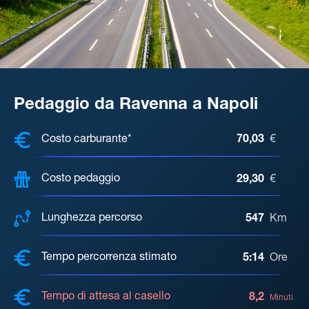
Pedaggio da Ravenna a Napoli
COSTI, DISTANZA, TEMPO DI ATTE
Costo carburante*
70,03
€
Costo pedaggio
29,30
€
Lunghezza percorso
547
Km
Tempo percorrenza stimato
5:14
Ore
Tempo di attesa al casello
8,2
Minuti