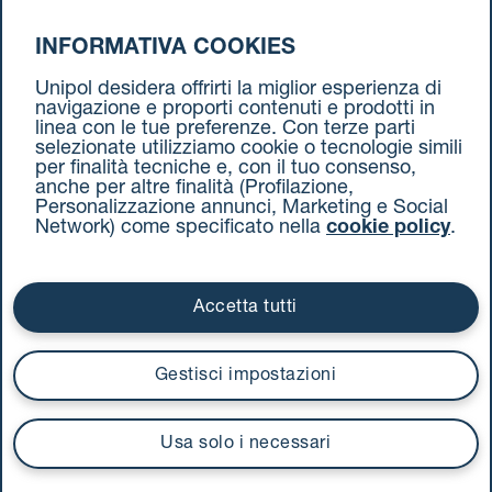
INFORMATIVA COOKIES
da Ravenna a Torino
Unipol desidera offrirti la miglior esperienza di
navigazione e proporti contenuti e prodotti in
linea con le tue preferenze. Con terze parti
selezionate utilizziamo cookie o tecnologie simili
per finalità tecniche e, con il tuo consenso,
anche per altre finalità (Profilazione,
Personalizzazione annunci, Marketing e Social
Network) come specificato nella
cookie policy
.
Cookie Policy
Termini e condizioni
Privacy Policy
Documenti contrattuali
Accetta tutti
Via Stalingrado 37 - 40128 Bologna
Tel 051 5077111 - Fax 051 375349
Gestisci impostazioni
unipolmove@pec.unipol.it
C.F. 03506831209 e P. IVA 03740811207 R.E.A. 524585
Usa solo i necessari
UnipolTech S.p.A.
Servizio offerto da
I prezzi si intendono compresi di IVA