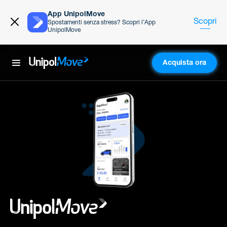
App UnipolMove
Scopri
Spostamenti senza stress? Scopri l’App
UnipolMove
Acquista ora
UnipolMove