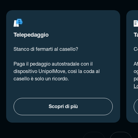
Telepedaggio
T
Stanco di fermarti al casello?
C
Paga il pedaggio autostradale con il
Af
dispositivo UnipolMove, così la coda al
o
casello è solo un ricordo.
p
L
Scopri di più