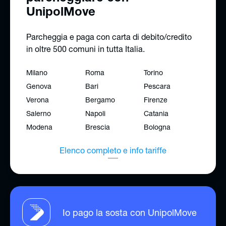
UnipolMove
Parcheggia e paga con carta di debito/credito
in oltre 500 comuni in tutta Italia.
Milano
Roma
Torino
Genova
Bari
Pescara
Verona
Bergamo
Firenze
Salerno
Napoli
Catania
Modena
Brescia
Bologna
Elenco completo e info tariffe
Io pago la sosta con UnipolMove