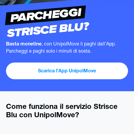
PARCHEGGI
STRISCE BLU?
Basta monetine
, con UnipolMove li paghi dall’App.
Parcheggi e paghi solo i minuti di sosta.
Scarica l’App UnipolMove
Come funziona il servizio Strisce
Blu con UnipolMove?