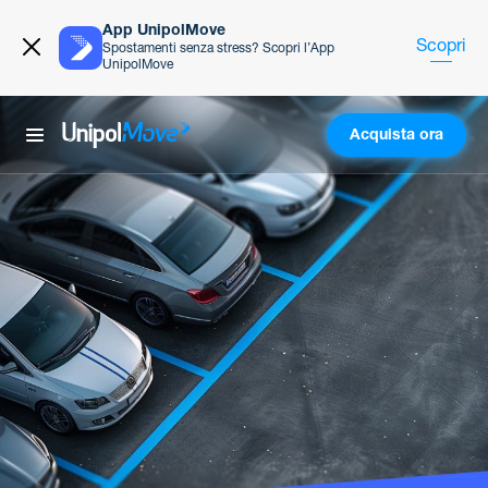
App UnipolMove
Scopri
Spostamenti senza stress? Scopri l’App
UnipolMove
Acquista ora
UnipolMove