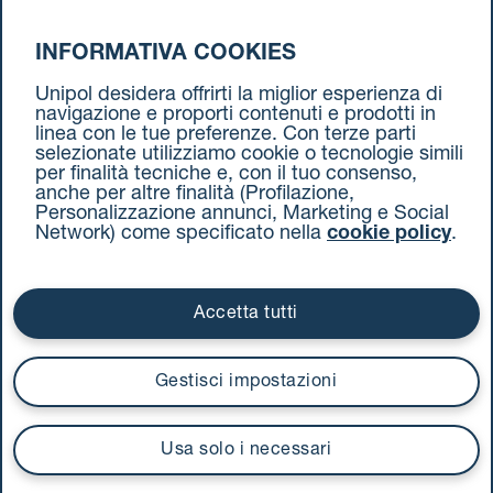
Il nostro percorso
INFORMATIVA COOKIES
Ci interessa la tua opinione
Unipol desidera offrirti la miglior esperienza di
navigazione e proporti contenuti e prodotti in
Parlano di noi
linea con le tue preferenze. Con terze parti
selezionate utilizziamo cookie o tecnologie simili
Verifica tutte le tratte attive
per finalità tecniche e, con il tuo consenso,
Calcola pedaggio
anche per altre finalità (Profilazione,
Personalizzazione annunci, Marketing e Social
Accessibilità
Network) come specificato nella
cookie policy
.
Accetta tutti
Ti serve supporto?
Gestisci impostazioni
Vieni a trovarci
Usa solo i necessari