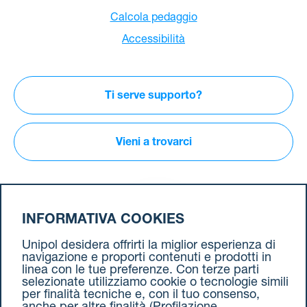
Calcola pedaggio
Accessibilità
Ti serve supporto?
Vieni a trovarci
Scarica la
nostra App
INFORMATIVA COOKIES
Unipol desidera offrirti la miglior esperienza di
navigazione e proporti contenuti e prodotti in
Seguici
sui social
linea con le tue preferenze. Con terze parti
selezionate utilizziamo cookie o tecnologie simili
per finalità tecniche e, con il tuo consenso,