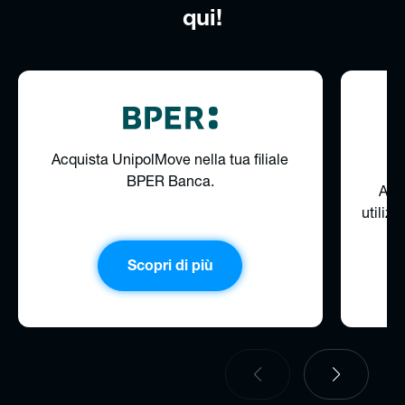
qui!
Acquista UnipolMove nella tua filiale
BPER Banca.
Acq
utiliz
Scopri di più