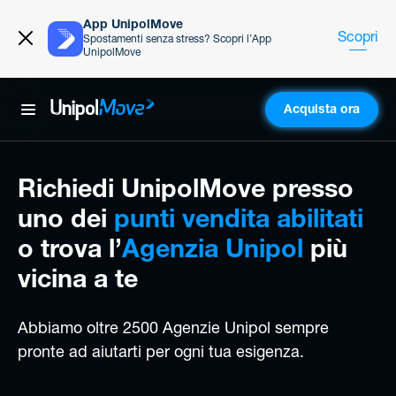
App UnipolMove
Scopri
Spostamenti senza stress? Scopri l’App
UnipolMove
Acquista ora
UnipolMove
Richiedi UnipolMove presso
uno dei
punti vendita abilitati
o
trova l’
Agenzia Unipol
più
vicina a te
Abbiamo oltre 2500 Agenzie Unipol sempre
pronte ad aiutarti per ogni tua esigenza.