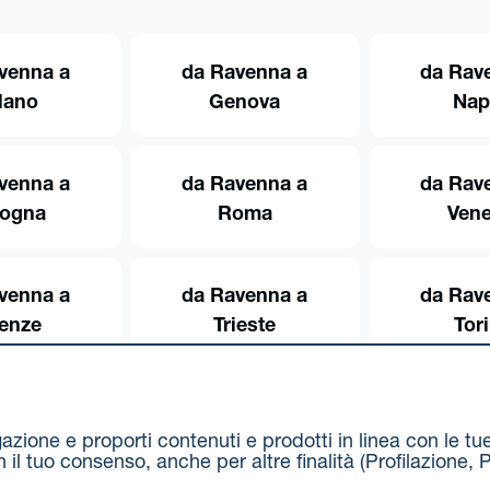
venna a
da Ravenna a
da Rav
lano
Genova
Nap
venna a
da Ravenna a
da Rav
logna
Roma
Vene
venna a
da Ravenna a
da Rav
renze
Trieste
Tor
igazione e proporti contenuti e prodotti in linea con le t
on il tuo consenso, anche per altre finalità (Profilazion