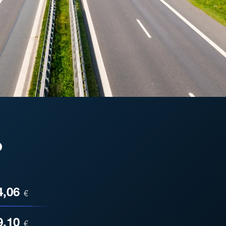
o
ESA
4,06
€
9,10
€