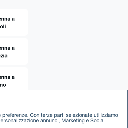
enna a
oli
enna a
zia
enna a
ino
ue preferenze. Con terze parti selezionate utilizziamo
e, Personalizzazione annunci, Marketing e Social