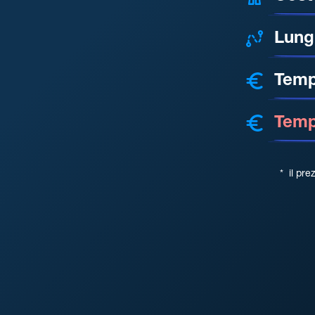
Lung
Temp
Tempo
*
il pre