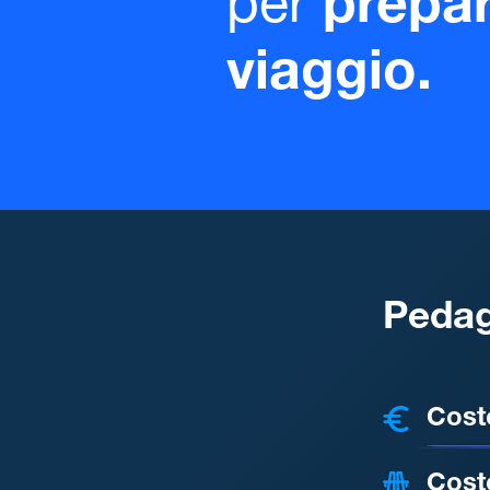
per
prepar
viaggio.
Pedag
COSTI
Cost
Cost