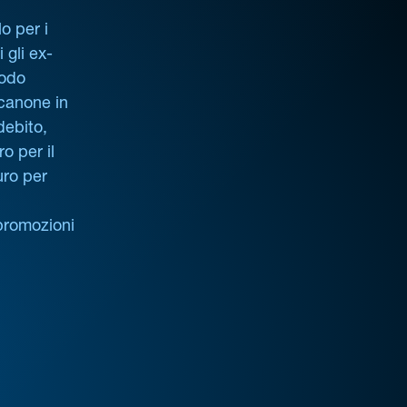
o per i
i gli ex-
iodo
 canone in
debito,
o per il
uro per
promozioni