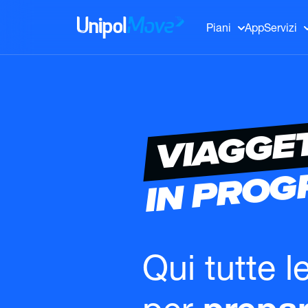
UnipolMove
Piani
App
Servizi
VIAGGE
IN PRO
Qui tutte l