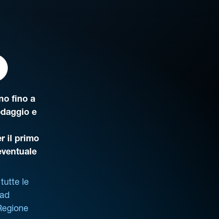
o fino a
edaggio e
r il primo
’eventuale
tutte le
 ad
 Regione