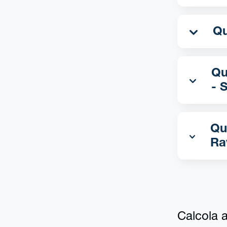
Qua
- 
Qu
Ra
Calcola al