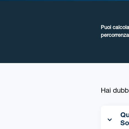
Puoi calcola
percorrenza 
Hai dubb
Qua
So