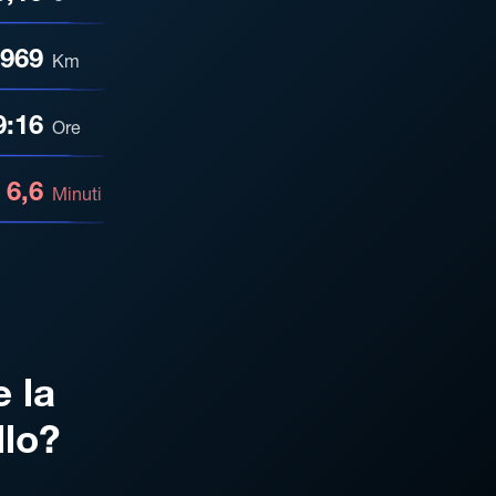
969
Km
9:16
Ore
6,6
Minuti
e la
llo?