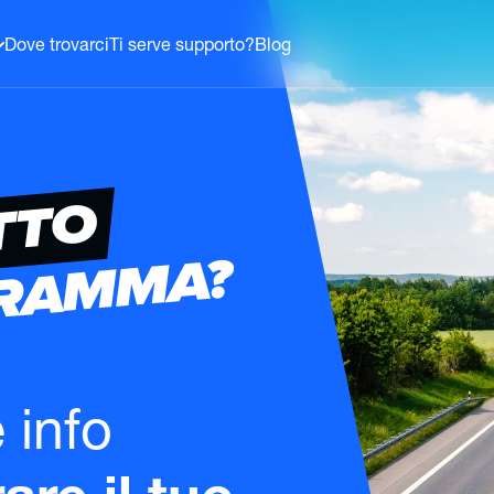
Dove trovarci
Ti serve supporto?
Blog
TTO
GRAMMA?
e info