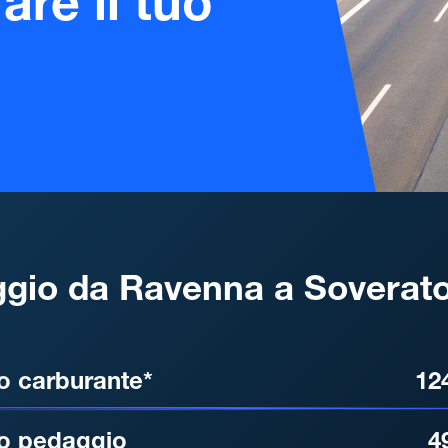
are il tuo
gio da Ravenna a Soverat
, DISTANZA, TEMPO DI ATT
o carburante*
12
o pedaggio
4