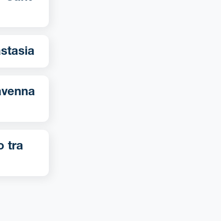
t-Anastasia
o tra