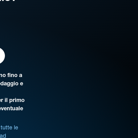
o fino a
edaggio e
r il primo
’eventuale
tutte le
 ad