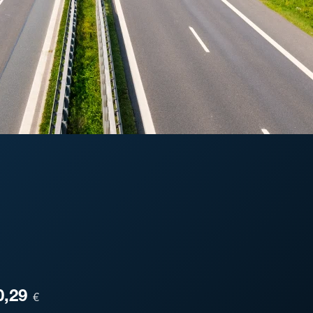
ESA
0,29
€