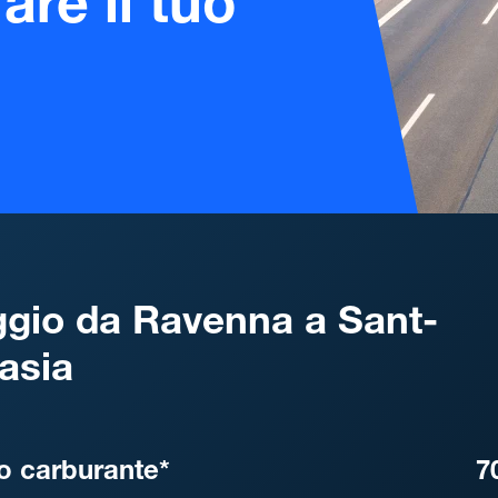
are il tuo
gio da Ravenna a Sant-
asia
, DISTANZA, TEMPO DI ATT
o carburante*
7