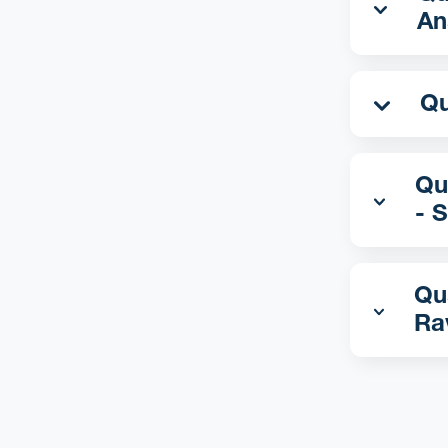
An
Qua
- 
Qua
Ra