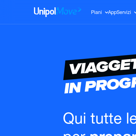
UnipolMove
Piani
App
Servizi
VIAGGE
IN PRO
Qui tutte l