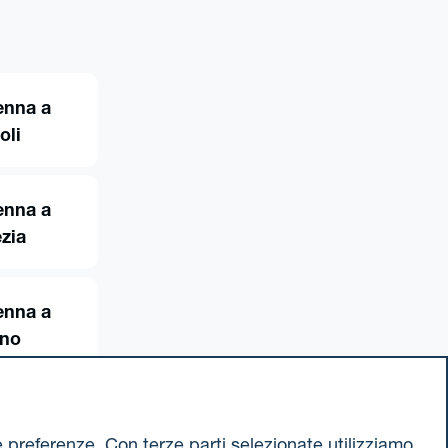
enna a
oli
enna a
zia
enna a
ino
ue preferenze. Con terze parti selezionate utilizziamo