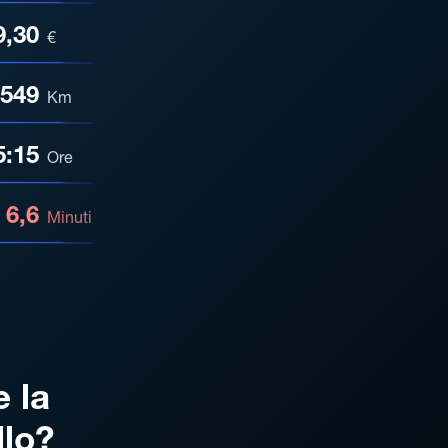
9,30
€
549
Km
5:15
Ore
6,6
Minuti
e la
llo?