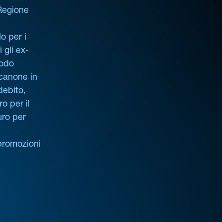
 Regione
o per i
i gli ex-
iodo
 canone in
debito,
o per il
uro per
promozioni