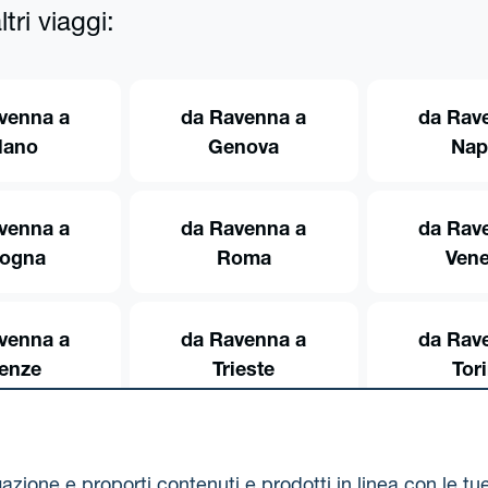
tri viaggi:
venna a
da Ravenna a
da Rav
lano
Genova
Nap
venna a
da Ravenna a
da Rav
logna
Roma
Vene
venna a
da Ravenna a
da Rav
renze
Trieste
Tor
igazione e proporti contenuti e prodotti in linea con le t