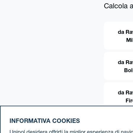
Calcola al
da Ra
Mi
da Ra
Bo
da Ra
Fi
INFORMATIVA COOKIES
Unipol desidera offrirti la miglior esperienza di nav