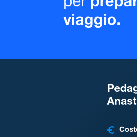
per
prepar
viaggio.
Pedag
Anast
COSTI
Cost