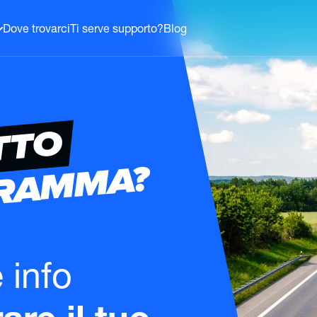
Dove trovarci
Ti serve supporto?
Blog
TTO
GRAMMA?
e info