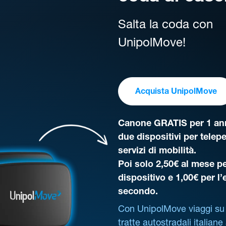
Salta la coda con
UnipolMove!
Acquista UnipolMove
Canone GRATIS per 1 ann
due dispositivi per telep
servizi di mobilità.
Poi solo 2,50€ al mese pe
dispositivo e 1,00€ per l
secondo.
Con UnipolMove viaggi su 
tratte autostradali italiane