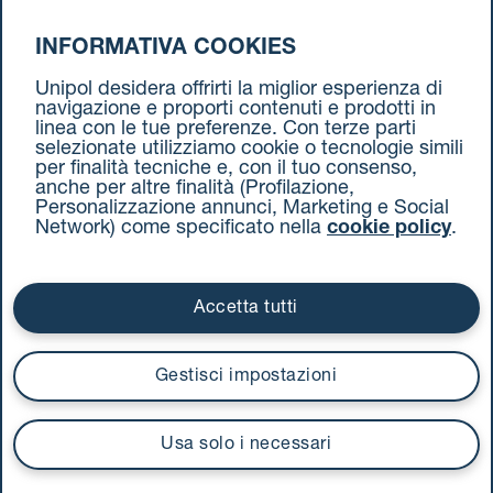
INFORMATIVA COOKIES
da Ravenna a Torino
Unipol desidera offrirti la miglior esperienza di
navigazione e proporti contenuti e prodotti in
linea con le tue preferenze. Con terze parti
selezionate utilizziamo cookie o tecnologie simili
per finalità tecniche e, con il tuo consenso,
anche per altre finalità (Profilazione,
Personalizzazione annunci, Marketing e Social
Network) come specificato nella
cookie policy
.
Cookie Policy
Termini e condizioni
Privacy Policy
Documenti contrattuali
Accetta tutti
Via Stalingrado 37 - 40128 Bologna
Tel 051 5077111 - Fax 051 375349
Gestisci impostazioni
unipolmove@pec.unipol.it
C.F. 03506831209 e P. IVA 03740811207 R.E.A. 524585
Usa solo i necessari
UnipolTech S.p.A.
Servizio offerto da
I prezzi si intendono compresi di IVA