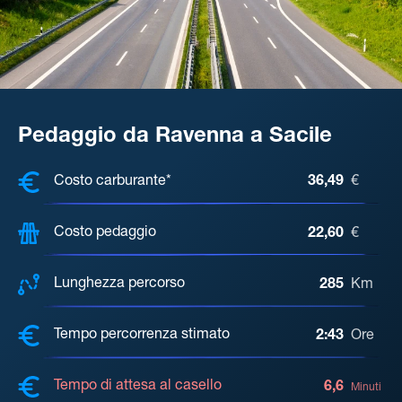
Pedaggio da Ravenna a Sacile
COSTI, DISTANZA, TEMPO DI ATTE
Costo carburante*
36,49
€
Costo pedaggio
22,60
€
Lunghezza percorso
285
Km
Tempo percorrenza stimato
2:43
Ore
Tempo di attesa al casello
6,6
Minuti