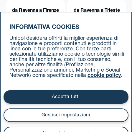
da Ravenna a Firenze
da Ravenna a Trieste
INFORMATIVA COOKIES
da Ravenna a Torino
Unipol desidera offrirti la miglior esperienza di
navigazione e proporti contenuti e prodotti in
linea con le tue preferenze. Con terze parti
selezionate utilizziamo cookie o tecnologie simili
per finalità tecniche e, con il tuo consenso,
anche per altre finalità (Profilazione,
Personalizzazione annunci, Marketing e Social
Network) come specificato nella
cookie policy
.
Cookie Policy
Termini e condizioni
Privacy Policy
Documenti contrattuali
Accetta tutti
Via Stalingrado 37 - 40128 Bologna
Tel 051 5077111 - Fax 051 375349
Gestisci impostazioni
unipolmove@pec.unipol.it
C.F. 03506831209 e P. IVA 03740811207 R.E.A. 524585