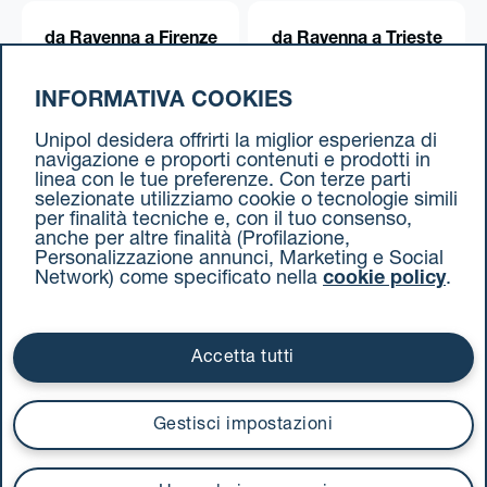
da Ravenna a Firenze
da Ravenna a Trieste
INFORMATIVA COOKIES
da Ravenna a Torino
Unipol desidera offrirti la miglior esperienza di
navigazione e proporti contenuti e prodotti in
linea con le tue preferenze. Con terze parti
selezionate utilizziamo cookie o tecnologie simili
per finalità tecniche e, con il tuo consenso,
anche per altre finalità (Profilazione,
Personalizzazione annunci, Marketing e Social
Network) come specificato nella
cookie policy
.
Cookie Policy
Termini e condizioni
Privacy Policy
Documenti contrattuali
Accetta tutti
Via Stalingrado 37 - 40128 Bologna
Tel 051 5077111 - Fax 051 375349
Gestisci impostazioni
unipolmove@pec.unipol.it
C.F. 03506831209 e P. IVA 03740811207 R.E.A. 524585