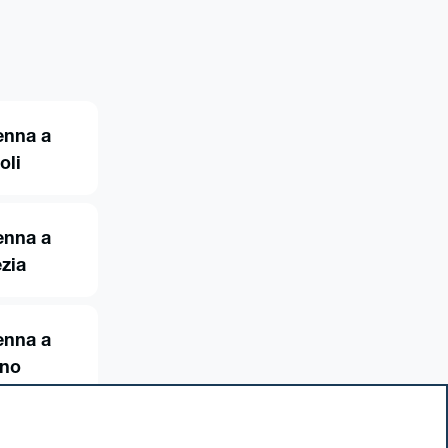
enna a
oli
enna a
zia
enna a
ino