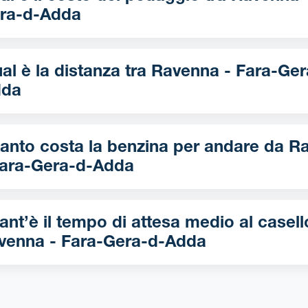
ra-d-Adda
è la distanza tra Ravenna - Fara-Gera-d-
dda
nto costa la benzina per andare da Ravenna
Fara-Gera-d-Adda
nt’è il tempo di attesa medio al casell
venna - Fara-Gera-d-Adda