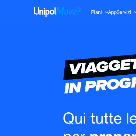
UnipolMove
Piani
App
Servizi
VIAGGE
IN PRO
Qui tutte l