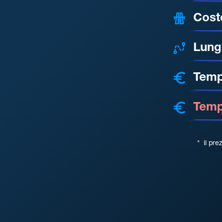
Cost
Lung
Temp
Tempo
*
il pre