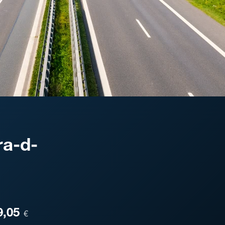
ra-d-
ESA
9,05
€