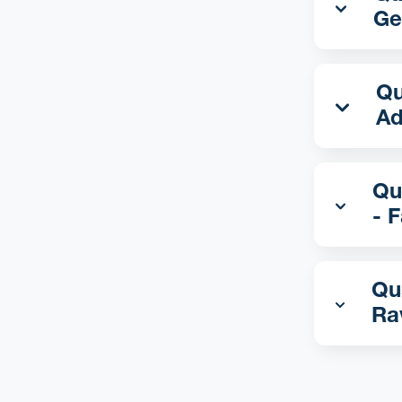
Ge
Qual 
A
Qua
- 
Qua
Ra