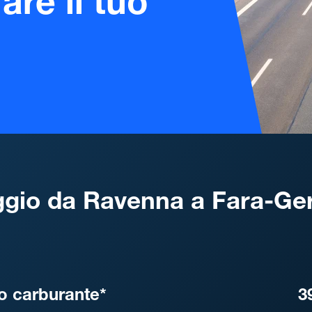
are il tuo
gio da Ravenna a Fara-Ge
, DISTANZA, TEMPO DI ATT
o carburante*
3