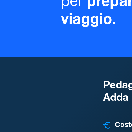
per
prepar
viaggio.
Pedag
Adda
COSTI
Cost