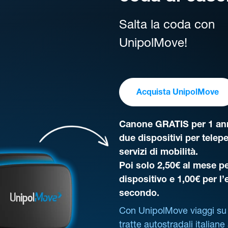
Salta la coda con
UnipolMove!
Acquista UnipolMove
Canone GRATIS per 1 ann
due dispositivi per telep
servizi di mobilità.
Poi solo 2,50€ al mese pe
dispositivo e 1,00€ per l
secondo.
Con UnipolMove viaggi su 
tratte autostradali italiane