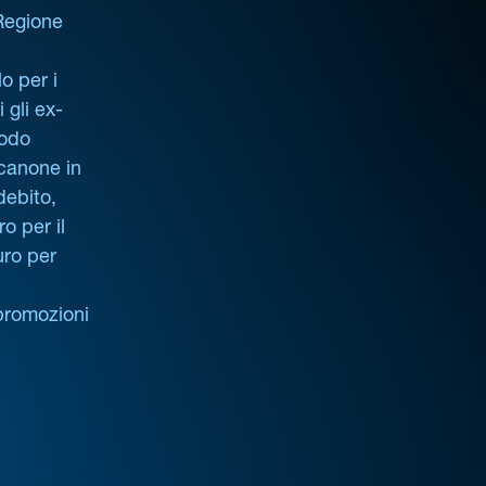
 Regione
o per i
i gli ex-
iodo
 canone in
debito,
o per il
uro per
promozioni