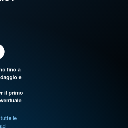
o fino a
edaggio e
r il primo
’eventuale
tutte le
 ad