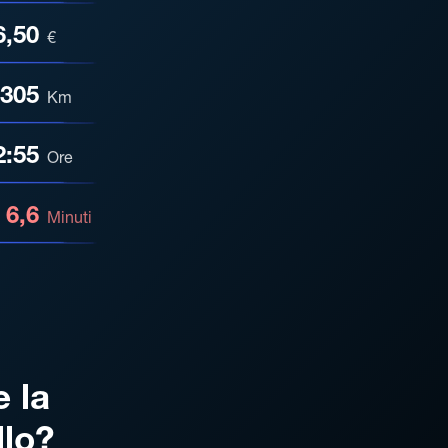
6,50
€
305
Km
2:55
Ore
6,6
Minuti
e la
llo?