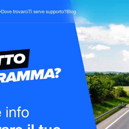
Dove trovarci
Ti serve supporto?
Blog
TTO
GRAMMA?
e info