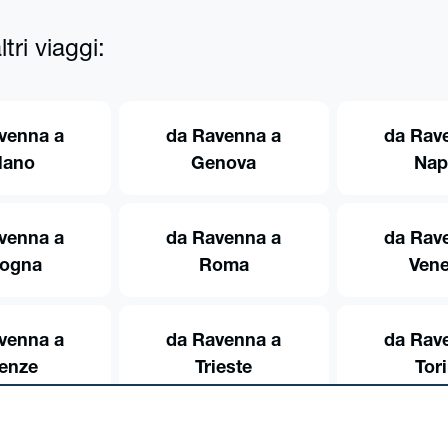
tri viaggi:
venna a
da Ravenna a
da Rav
lano
Genova
Nap
venna a
da Ravenna a
da Rav
logna
Roma
Vene
venna a
da Ravenna a
da Rav
renze
Trieste
Tor