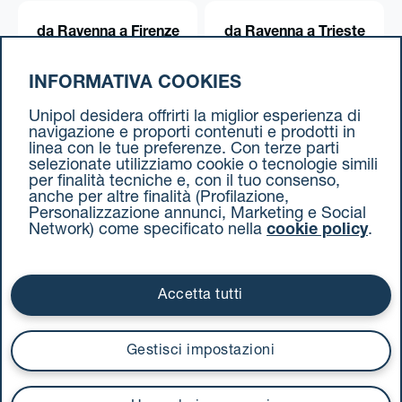
da Ravenna a Firenze
da Ravenna a Trieste
INFORMATIVA COOKIES
da Ravenna a Torino
Unipol desidera offrirti la miglior esperienza di
navigazione e proporti contenuti e prodotti in
linea con le tue preferenze. Con terze parti
selezionate utilizziamo cookie o tecnologie simili
per finalità tecniche e, con il tuo consenso,
anche per altre finalità (Profilazione,
Personalizzazione annunci, Marketing e Social
Network) come specificato nella
cookie policy
.
Cookie Policy
Termini e condizioni
Privacy Policy
Documenti contrattuali
Accetta tutti
Via Stalingrado 37 - 40128 Bologna
Tel 051 5077111 - Fax 051 375349
Gestisci impostazioni
unipolmove@pec.unipol.it
C.F. 03506831209 e P. IVA 03740811207 R.E.A. 524585