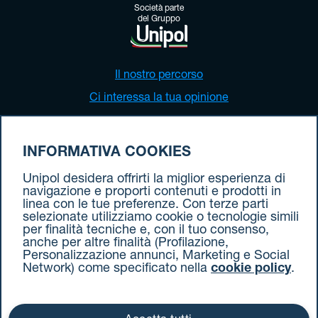
Società parte
del Gruppo
Il nostro percorso
Ci interessa la tua opinione
Parlano di noi
Verifica tutte le tratte attive
INFORMATIVA COOKIES
Calcola pedaggio
Unipol desidera offrirti la miglior esperienza di
Accessibilità
navigazione e proporti contenuti e prodotti in
linea con le tue preferenze. Con terze parti
selezionate utilizziamo cookie o tecnologie simili
per finalità tecniche e, con il tuo consenso,
anche per altre finalità (Profilazione,
Ti serve supporto?
Personalizzazione annunci, Marketing e Social
Network) come specificato nella
cookie policy
.
Vieni a trovarci