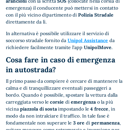
arancioni
con la scritta
SOS
(collocate nella corsia di
emergenza) il conducente può mettersi in contatto
con il più vicino dipartimento di
Polizia Stradale
direttamente da lì.
In alternativa è possibile utilizzare il servizio di
soccorso stradale fornito da
Unipol Assistance
da
richiedere facilmente tramite l’app
UnipolMove
.
Cosa fare in caso di emergenza
in autostrada?
Il primo passo da compiere è cercare di mantenere la
calma e di tranquillizzare eventuali passeggeri a
bordo. Quando è possibile, spostare la vettura dalla
carreggiata verso le
corsie
di
emergenza
o la più
vicina
piazzola di sosta
impostando le
4 frecce
, in
modo da non intralciare il traffico. In tale fase è
fondamentale non superare le
3 ore
di
permanenza
,
evitare manovre come retromarcia e inversione per