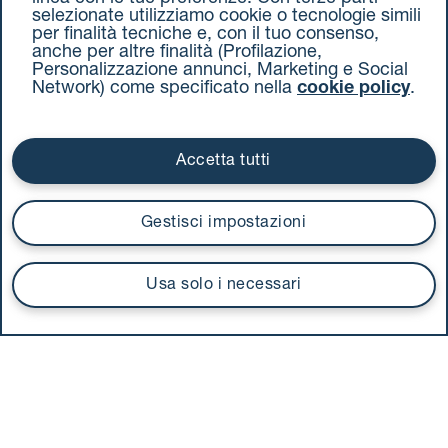
Scarica la
nostra App
selezionate utilizziamo cookie o tecnologie simili
per finalità tecniche e, con il tuo consenso,
anche per altre finalità (Profilazione,
Personalizzazione annunci, Marketing e Social
Network) come specificato nella
cookie policy
.
Seguici
sui social
Accetta tutti
Gestisci impostazioni
UnipolTech S.p.A.
Servizio offerto da
Usa solo i necessari
I prezzi si intendono compresi di IVA
Via Stalingrado 37 - 40128 Bologna
Tel 051 5077111 - Fax 051 375349
unipolmove@pec.unipol.it
C.F. 03506831209 e P. IVA 03740811207 R.E.A. 524585
Cookie Policy
Termini e condizioni
Privacy Policy
Documenti contrattuali