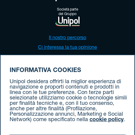
Società parte
del Gruppo
Il nostro percorso
Ci interessa la tua opinione
Parlano di noi
Verifica tutte le tratte attive
INFORMATIVA COOKIES
Calcola pedaggio
Unipol desidera offrirti la miglior esperienza di
Accessibilità
navigazione e proporti contenuti e prodotti in
linea con le tue preferenze. Con terze parti
selezionate utilizziamo cookie o tecnologie simili
per finalità tecniche e, con il tuo consenso,
anche per altre finalità (Profilazione,
Ti serve supporto?
Personalizzazione annunci, Marketing e Social
Network) come specificato nella
cookie policy
.
Vieni a trovarci