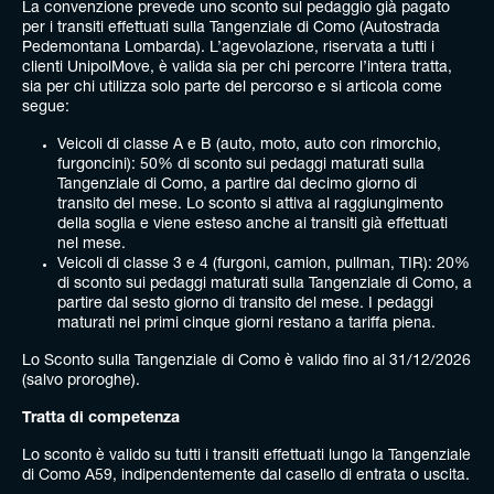
La convenzione prevede uno sconto sul pedaggio già pagato
per i transiti effettuati sulla Tangenziale di Como (Autostrada
Pedemontana Lombarda). L’agevolazione, riservata a tutti i
clienti UnipolMove, è valida sia per chi percorre l’intera tratta,
sia per chi utilizza solo parte del percorso e si articola come
segue:
Veicoli di classe A e B (auto, moto, auto con rimorchio,
furgoncini): 50% di sconto sui pedaggi maturati sulla
Tangenziale di Como, a partire dal decimo giorno di
transito del mese. Lo sconto si attiva al raggiungimento
della soglia e viene esteso anche ai transiti già effettuati
nel mese.
Veicoli di classe 3 e 4 (furgoni, camion, pullman, TIR): 20%
di sconto sui pedaggi maturati sulla Tangenziale di Como, a
partire dal sesto giorno di transito del mese. I pedaggi
maturati nei primi cinque giorni restano a tariffa piena.
Lo Sconto sulla Tangenziale di Como è valido fino al 31/12/2026
(salvo proroghe).
Tratta di competenza
Lo sconto è valido su tutti i transiti effettuati lungo la Tangenziale
di Como A59, indipendentemente dal casello di entrata o uscita.