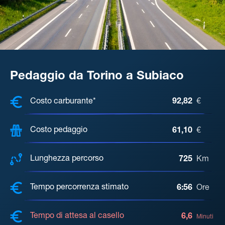
Pedaggio da Torino a Subiaco
COSTI, DISTANZA, TEMPO DI ATTE
Costo carburante*
92,82
€
Costo pedaggio
61,10
€
Lunghezza percorso
725
Km
Tempo percorrenza stimato
6:56
Ore
Tempo di attesa al casello
6,6
Minuti