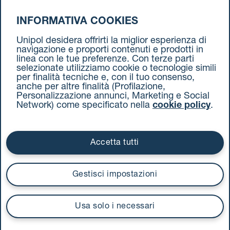
INFORMATIVA COOKIES
da Torino a Trento
Unipol desidera offrirti la miglior esperienza di
navigazione e proporti contenuti e prodotti in
linea con le tue preferenze. Con terze parti
selezionate utilizziamo cookie o tecnologie simili
per finalità tecniche e, con il tuo consenso,
anche per altre finalità (Profilazione,
Personalizzazione annunci, Marketing e Social
Network) come specificato nella
cookie policy
.
Cookie Policy
Termini e condizioni
Privacy Policy
Documenti contrattuali
Accetta tutti
Via Stalingrado 37 - 40128 Bologna
Tel 051 5077111 - Fax 051 375349
Gestisci impostazioni
unipolmove@pec.unipol.it
C.F. 03506831209 e P. IVA 03740811207 R.E.A. 524585
Usa solo i necessari
UnipolTech S.p.A.
Servizio offerto da
I prezzi si intendono compresi di IVA