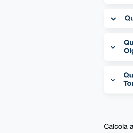
Qua
Ol
Qu
To
Calcola al