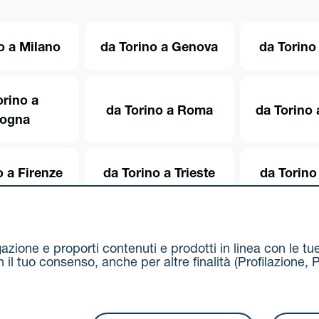
o a Milano
da Torino a Genova
da Torino
orino a
da Torino a Roma
da Torino 
logna
o a Firenze
da Torino a Trieste
da Torino
igazione e proporti contenuti e prodotti in linea con le t
on il tuo consenso, anche per altre finalità (Profilazion
Via Stalingrado 37 - 40128 Bologna
Tel 051 5077111 - F
unipolmove@pec.unipol.it
C.F. 03506831209 e P. IVA 03