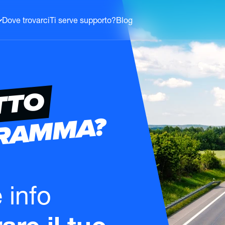
Dove trovarci
Ti serve supporto?
Blog
TTO
GRAMMA?
e info