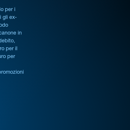
o per i
i gli ex-
iodo
 canone in
debito,
o per il
uro per
promozioni