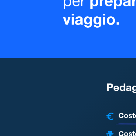
per
prepar
viaggio.
Pedag
COSTI
Cost
Cost