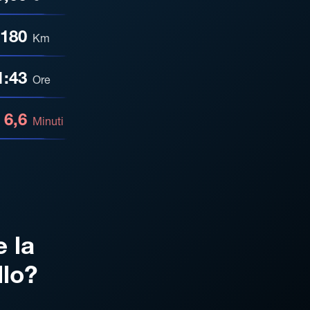
180
Km
1:43
Ore
6,6
Minuti
e la
llo?