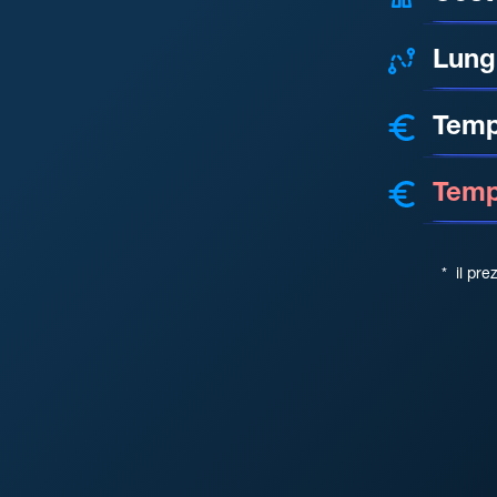
Lung
Temp
Tempo
*
il pre