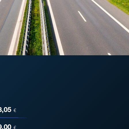
ESA
3,05
€
9,00
€