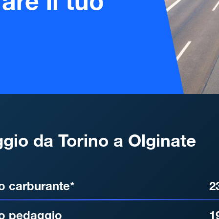
are il tuo
gio da Torino a Olginate
, DISTANZA, TEMPO DI ATT
o carburante*
2
o pedaggio
1