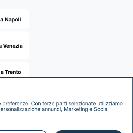
 a Napoli
a Venezia
 a Trento
ue preferenze. Con terze parti selezionate utilizziamo
e, Personalizzazione annunci, Marketing e Social
ax 051 375349
740811207 R.E.A. 524585