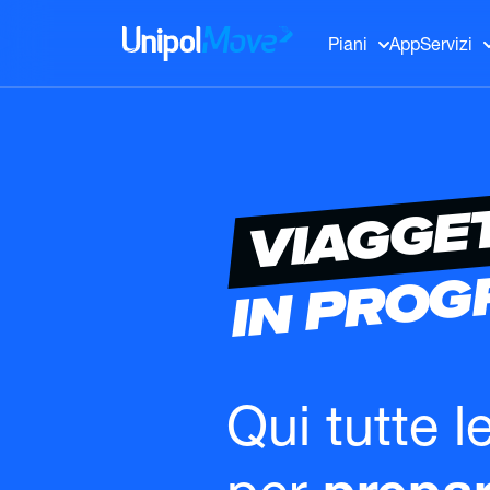
UnipolMove
Piani
App
Servizi
VIAGGE
IN PRO
Qui tutte l