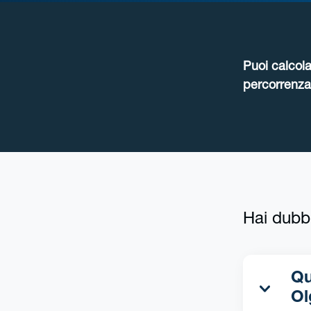
Puoi calcola
percorrenza 
Hai dubb
Qua
Ol