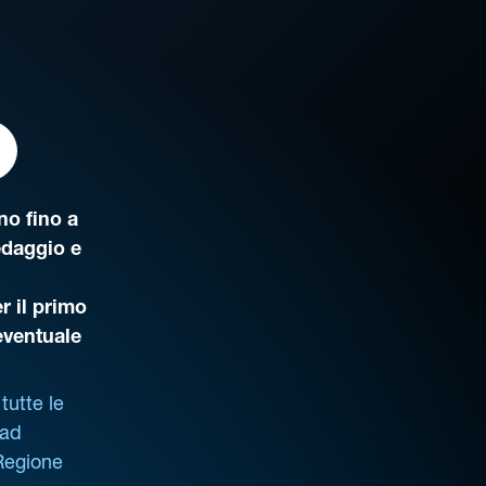
o fino a
edaggio e
r il primo
’eventuale
tutte le
 ad
 Regione