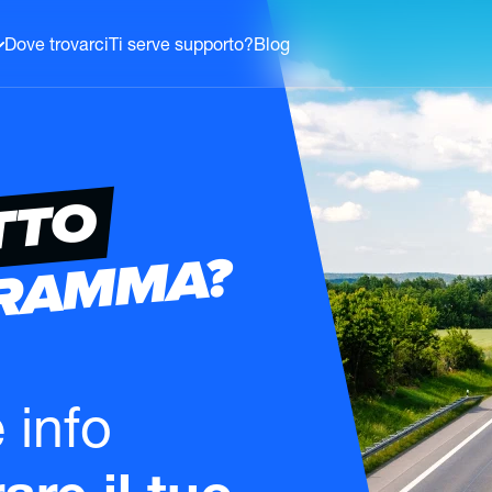
Dove trovarci
Ti serve supporto?
Blog
TTO
GRAMMA?
e info