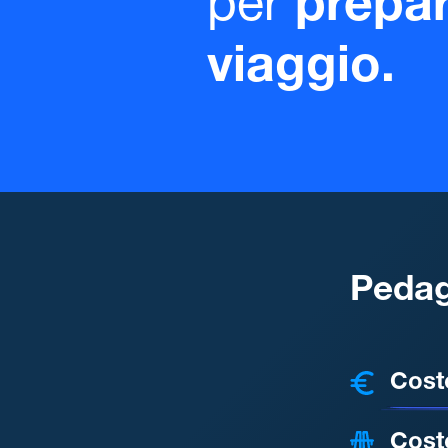
per
prepar
viaggio.
Pedag
COSTI
Cost
Cost