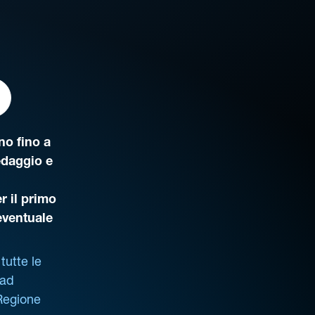
o fino a
edaggio e
r il primo
’eventuale
tutte le
 ad
 Regione