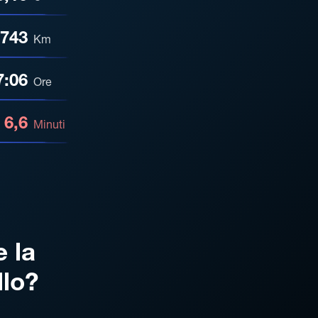
743
Km
7:06
Ore
6,6
Minuti
e la
llo?