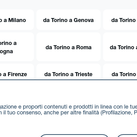
o a Milano
da Torino a Genova
da Torino
orino a
da Torino a Roma
da Torino 
logna
o a Firenze
da Torino a Trieste
da Torino
igazione e proporti contenuti e prodotti in linea con le t
on il tuo consenso, anche per altre finalità (Profilazion
Via Stalingrado 37 - 40128 Bologna
Tel 051 5077111 - F
unipolmove@pec.unipol.it
C.F. 03506831209 e P. IVA 03