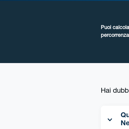
Puoi calcola
percorrenza 
Hai dubb
Qua
Ne