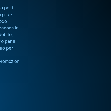
o per i
i gli ex-
iodo
 canone in
debito,
o per il
uro per
promozioni