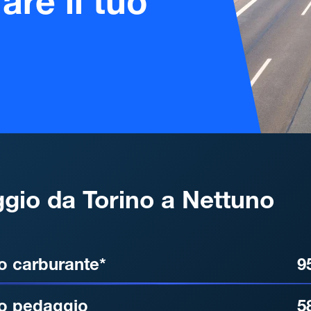
are il tuo
gio da Torino a Nettuno
, DISTANZA, TEMPO DI ATT
o carburante*
9
o pedaggio
5