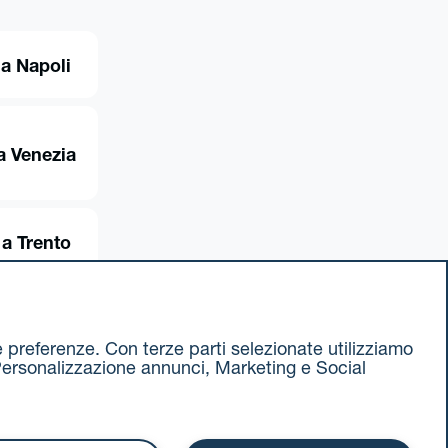
 a Napoli
a Venezia
 a Trento
ue preferenze. Con terze parti selezionate utilizziamo
e, Personalizzazione annunci, Marketing e Social
ax 051 375349
740811207 R.E.A. 524585