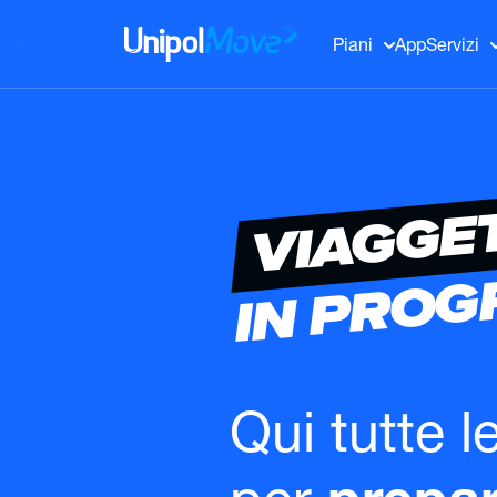
UnipolMove
Piani
App
Servizi
VIAGGE
IN PRO
Qui tutte l