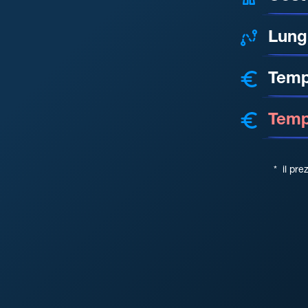
Lung
Temp
Tempo
*
il pre