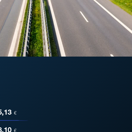
ESA
5,13
€
8,10
€