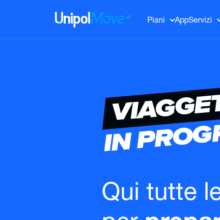
UnipolMove
Piani
App
Servizi
VIAGGE
IN PRO
Qui tutte l