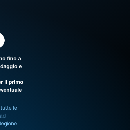
o fino a
edaggio e
r il primo
’eventuale
tutte le
 ad
 Regione