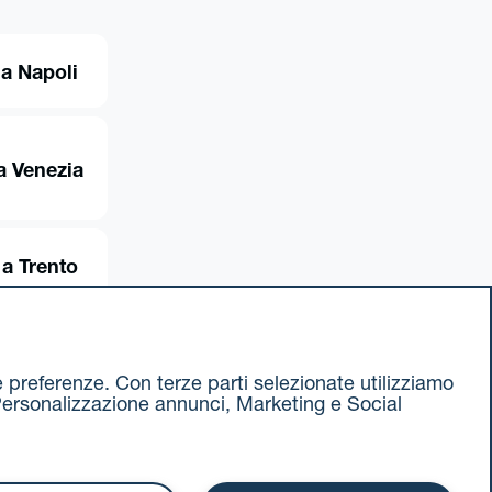
 a Napoli
a Venezia
 a Trento
ue preferenze. Con terze parti selezionate utilizziamo
e, Personalizzazione annunci, Marketing e Social
ax 051 375349
740811207 R.E.A. 524585