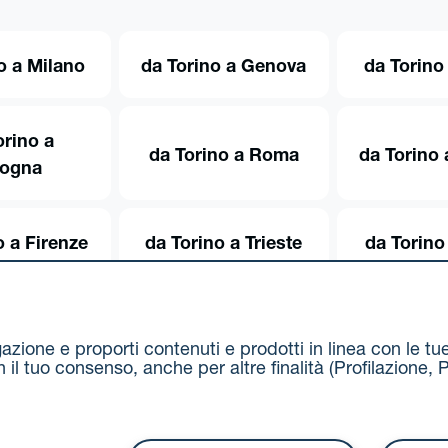
o a Milano
da Torino a Genova
da Torino
orino a
da Torino a Roma
da Torino 
logna
o a Firenze
da Torino a Trieste
da Torino
igazione e proporti contenuti e prodotti in linea con le t
on il tuo consenso, anche per altre finalità (Profilazion
Via Stalingrado 37 - 40128 Bologna
Tel 051 5077111 - F
unipolmove@pec.unipol.it
C.F. 03506831209 e P. IVA 03