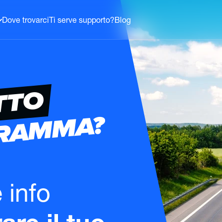
Dove trovarci
Ti serve supporto?
Blog
TTO
GRAMMA?
e info