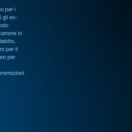
o per i
i gli ex-
iodo
 canone in
debito,
o per il
uro per
promozioni