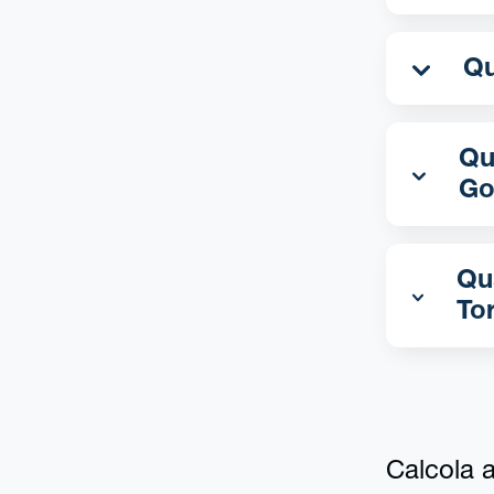
Qua
Go
Qu
To
Calcola al