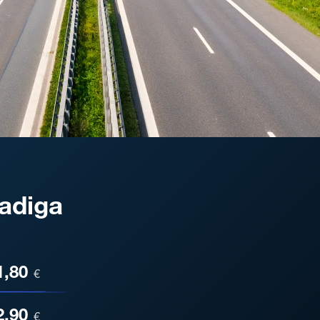
adiga
ESA
1,80
€
2,90
€