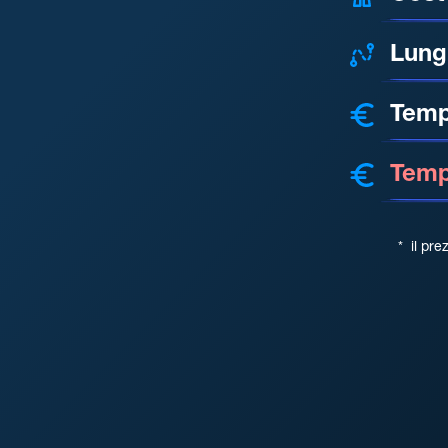
Lung
Temp
Tempo
*
il pre