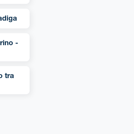
osfanadiga
o tra