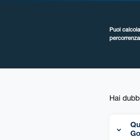
Puoi calcola
percorrenza 
Hai dubb
Qua
Go