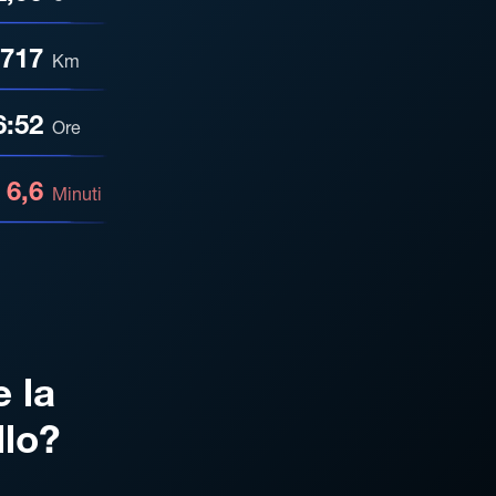
717
Km
6:52
Ore
6,6
Minuti
e la
llo?