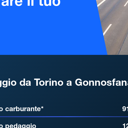
are il tuo
gio da Torino a Gonnosfan
, DISTANZA, TEMPO DI ATT
o carburante*
9
o pedaggio
1