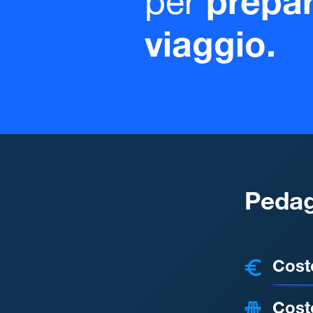
per
prepar
viaggio.
Pedag
COSTI
Cost
Cost