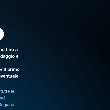
o fino a
edaggio e
r il primo
’eventuale
tutte le
 ad
 Regione