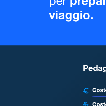
per
prepar
viaggio.
Pedag
COSTI
Cost
Cost