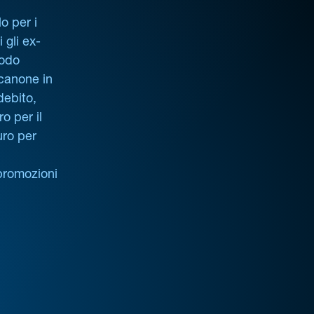
o per i
i gli ex-
iodo
 canone in
debito,
o per il
uro per
promozioni