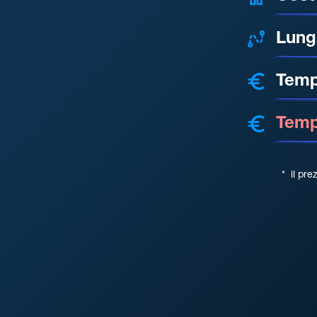
Lung
Temp
Tempo
*
il pre