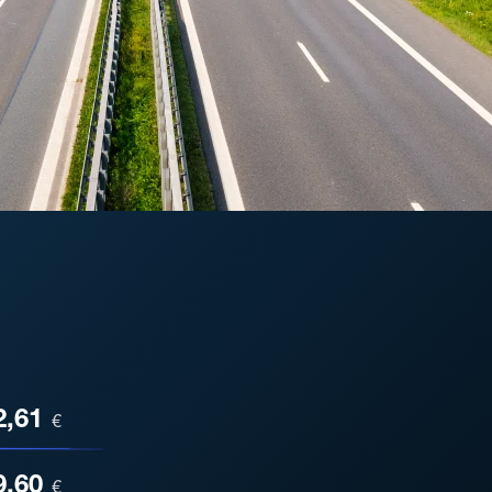
ESA
2,61
€
9,60
€