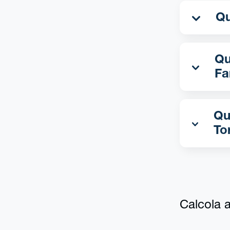
Qua
Fa
Qu
To
Calcola al