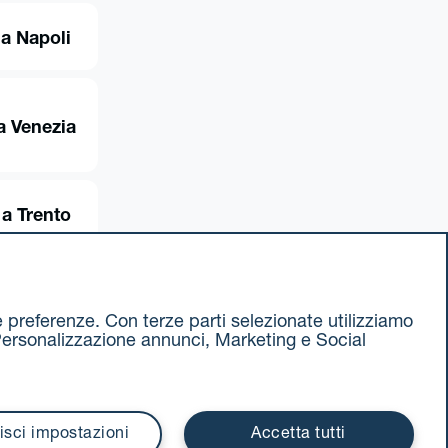
 a Napoli
a Venezia
 a Trento
ue preferenze. Con terze parti selezionate utilizziamo
e, Personalizzazione annunci, Marketing e Social
ax 051 375349
740811207 R.E.A. 524585
isci impostazioni
Accetta tutti