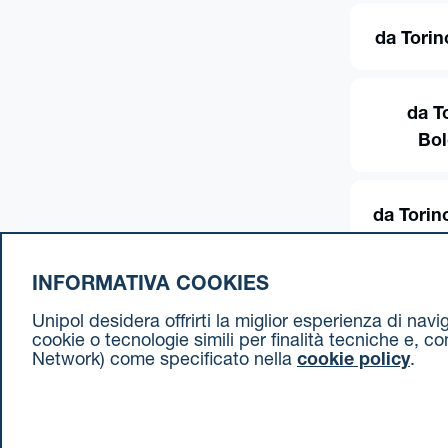
da Torin
da T
Bo
da Torin
INFORMATIVA COOKIES
Unipol desidera offrirti la miglior esperienza di nav
cookie o tecnologie simili per finalità tecniche e, c
Network) come specificato nella
cookie policy
.
Cookie Policy
Termini e condizioni
Privacy Policy
Document