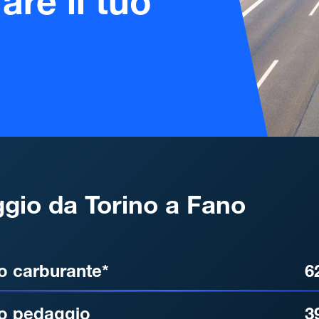
are il tuo
gio da Torino a Fano
, DISTANZA, TEMPO DI ATT
o carburante*
6
o pedaggio
3