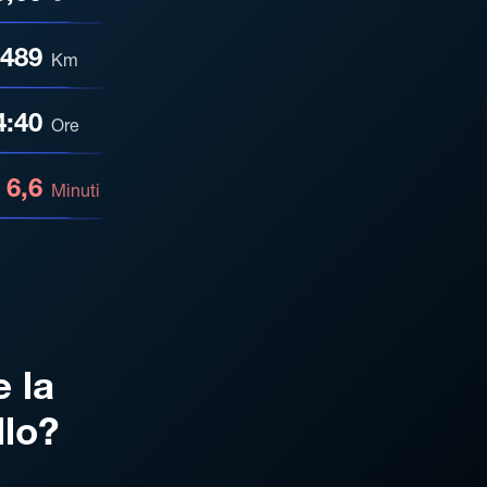
489
Km
4:40
Ore
6,6
Minuti
e la
llo?