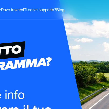
Dove trovarci
Ti serve supporto?
Blog
TTO
GRAMMA?
e info