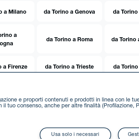
o a Milano
da Torino a Genova
da Torino
orino a
da Torino a Roma
da Torino 
logna
o a Firenze
da Torino a Trieste
da Torino
igazione e proporti contenuti e prodotti in linea con le t
on il tuo consenso, anche per altre finalità (Profilazion
Via Stalingrado 37 - 40128 Bologna
Tel 051 5077111 - F
unipolmove@pec.unipol.it
C.F. 03506831209 e P. IVA 03
Usa solo i necessari
Gest
i contrattuali