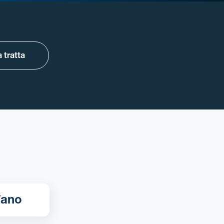
 tratta
 Torino - Fano