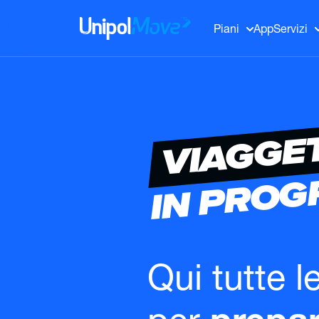
UnipolMove
Piani
App
Servizi
VIAGGE
IN PRO
Qui tutte l