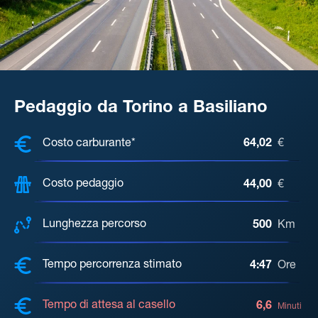
Pedaggio da Torino a Basiliano
COSTI, DISTANZA, TEMPO DI ATTE
Costo carburante*
64,02
€
Costo pedaggio
44,00
€
Lunghezza percorso
500
Km
Tempo percorrenza stimato
4:47
Ore
Tempo di attesa al casello
6,6
Minuti