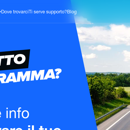
Dove trovarci
Ti serve supporto?
Blog
TTO
GRAMMA?
e info