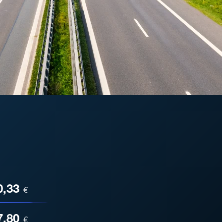
ESA
0,33
€
7,80
€