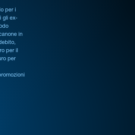
o per i
i gli ex-
iodo
 canone in
debito,
o per il
uro per
promozioni