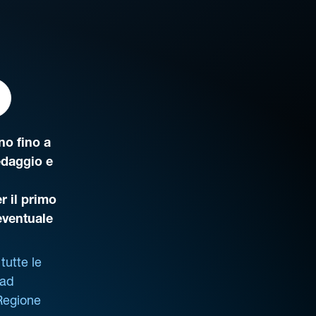
o fino a
edaggio e
r il primo
’eventuale
tutte le
 ad
 Regione