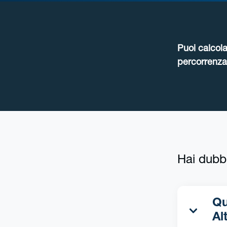
Puoi calcola
percorrenza 
Hai dubb
Qua
Al