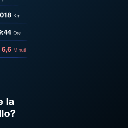
.018
Km
9:44
Ore
6,6
Minuti
e la
llo?