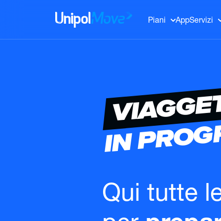
UnipolMove
Piani
App
Servizi
VIAGGE
IN PRO
Qui tutte l