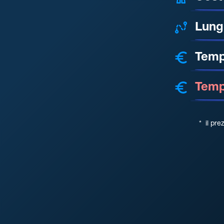
Lung
Temp
Tempo
*
il pre