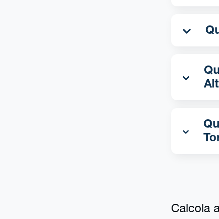
Qua
Al
Qu
To
Calcola al