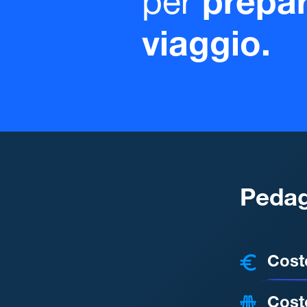
per
prepar
viaggio.
Pedag
COSTI
Cost
Cost