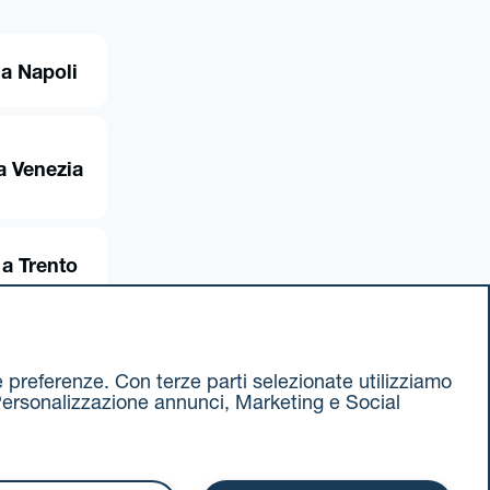
 a Napoli
a Venezia
 a Trento
ue preferenze. Con terze parti selezionate utilizziamo
e, Personalizzazione annunci, Marketing e Social
ax 051 375349
740811207 R.E.A. 524585