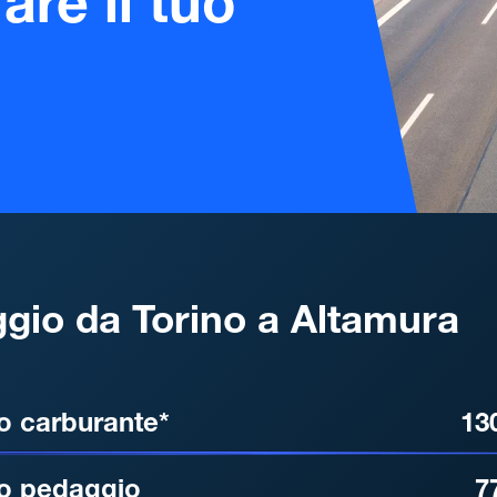
are il tuo
gio da Torino a Altamura
, DISTANZA, TEMPO DI ATT
o carburante*
13
o pedaggio
7