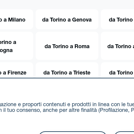
o a Milano
da Torino a Genova
da Torino
orino a
da Torino a Roma
da Torino 
logna
o a Firenze
da Torino a Trieste
da Torino
igazione e proporti contenuti e prodotti in linea con le t
on il tuo consenso, anche per altre finalità (Profilazion
Via Stalingrado 37 - 40128 Bologna
Tel 051 5077111 - F
unipolmove@pec.unipol.it
C.F. 03506831209 e P. IVA 03