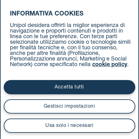
INFORMATIVA COOKIES
da Pescara a Torino
Unipol desidera offrirti la miglior esperienza di
navigazione e proporti contenuti e prodotti in
linea con le tue preferenze. Con terze parti
selezionate utilizziamo cookie o tecnologie simili
per finalità tecniche e, con il tuo consenso,
anche per altre finalità (Profilazione,
Personalizzazione annunci, Marketing e Social
Network) come specificato nella
cookie policy
.
Cookie Policy
Termini e condizioni
Privacy Policy
Documenti contrattuali
Accetta tutti
Via Stalingrado 37 - 40128 Bologna
Tel 051 5077111 - Fax 051 375349
Gestisci impostazioni
unipolmove@pec.unipol.it
C.F. 03506831209 e P. IVA 03740811207 R.E.A. 524585
Usa solo i necessari
UnipolTech S.p.A.
Servizio offerto da
I prezzi si intendono compresi di IVA