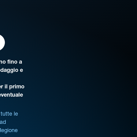
o fino a
edaggio e
r il primo
’eventuale
tutte le
 ad
 Regione