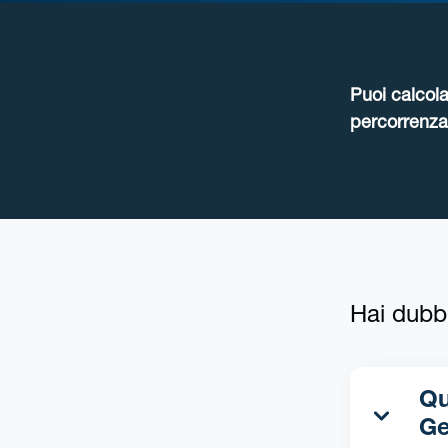
Puoi calcola
percorrenza 
Hai dubb
Qua
Ge