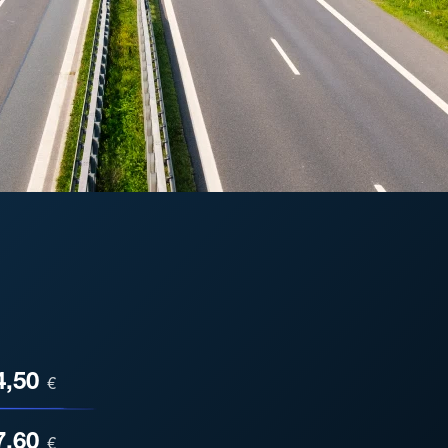
ESA
4,50
€
7,60
€