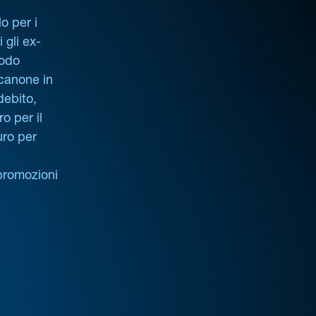
o per i
i gli ex-
iodo
 canone in
debito,
o per il
uro per
promozioni