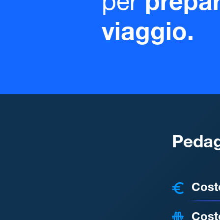
per
prepar
viaggio.
Pedag
COSTI
Cost
Cost