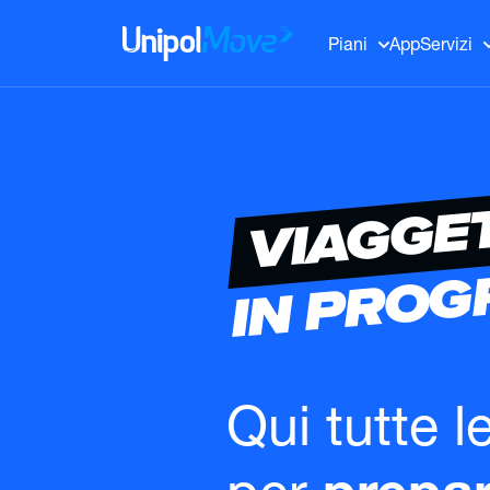
UnipolMove
Piani
App
Servizi
VIAGGE
IN PRO
Qui tutte l