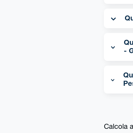
Qua
- 
Qu
Pe
Calcola al