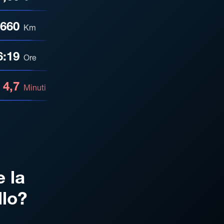
660
Km
6:19
Ore
4,7
Minuti
e la
llo?