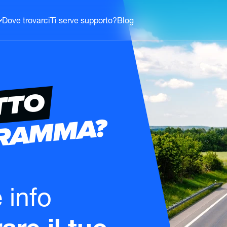
Dove trovarci
Ti serve supporto?
Blog
TTO
GRAMMA?
e info