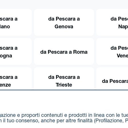
scara a
da Pescara a
da Pes
lano
Genova
Nap
scara a
da Pes
da Pescara a Roma
logna
Vene
scara a
da Pescara a
da Pescara
renze
Trieste
igazione e proporti contenuti e prodotti in linea con le t
on il tuo consenso, anche per altre finalità (Profilazion