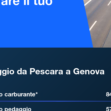
are il tuo
gio da Pescara a Genova
, DISTANZA, TEMPO DI ATT
o carburante*
8
o pedaggio
5