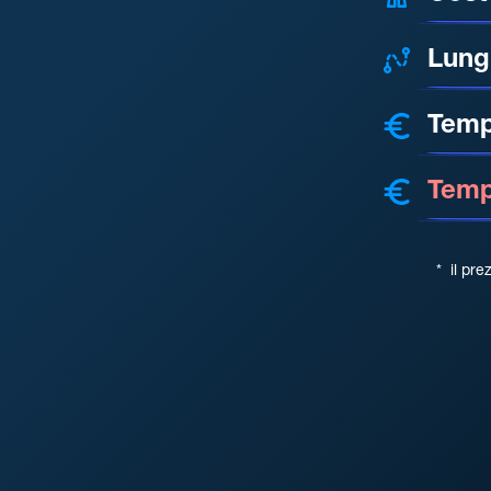
Lung
Temp
Tempo
*
il pre