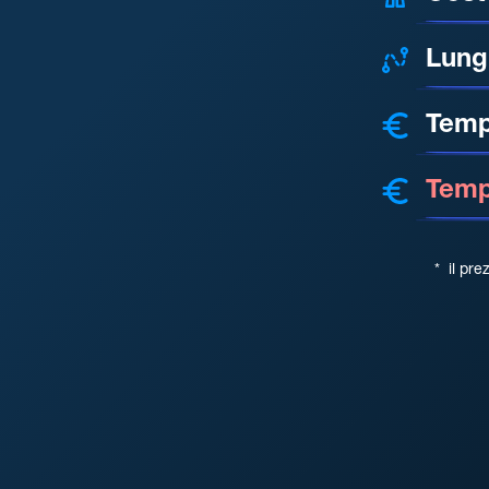
Lung
Temp
Tempo
*
il pre