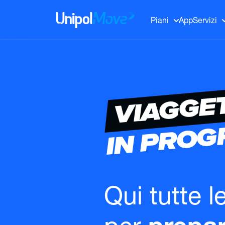
UnipolMove
Piani
App
Servizi
VIAGGE
IN PRO
Qui tutte l