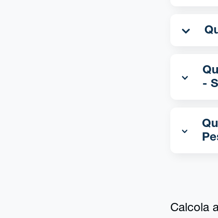
Qua
- 
Qu
Pe
Calcola al