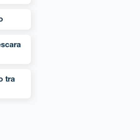
no
o tra