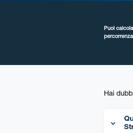
Puoi calcola
percorrenza 
Hai dubb
Qua
St