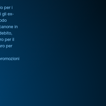
o per i
i gli ex-
iodo
 canone in
debito,
o per il
uro per
promozioni