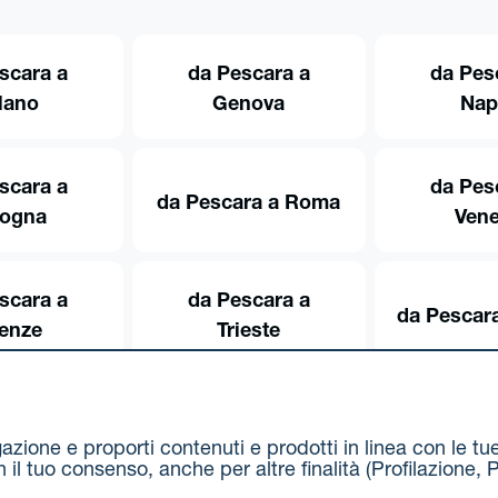
scara a
da Pescara a
da Pes
lano
Genova
Nap
scara a
da Pes
da Pescara a Roma
logna
Vene
scara a
da Pescara a
da Pescara
renze
Trieste
igazione e proporti contenuti e prodotti in linea con le t
on il tuo consenso, anche per altre finalità (Profilazion