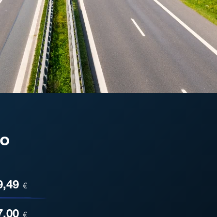
no
ESA
9,49
€
7,00
€