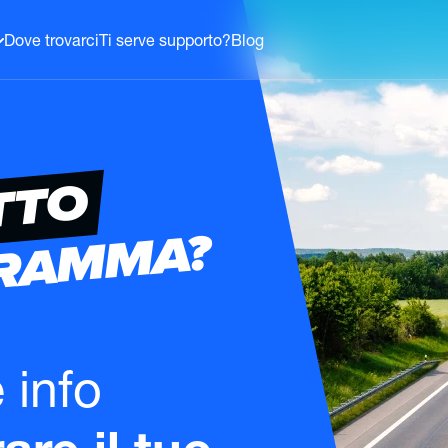
Dove trovarci
Ti serve supporto?
Blog
TTO
GRAMMA?
e info