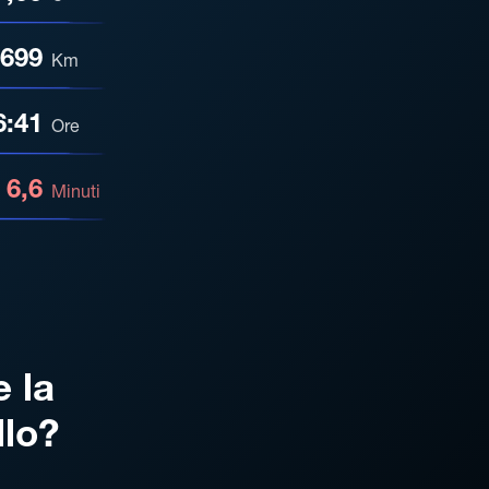
699
Km
6:41
Ore
6,6
Minuti
e la
llo?