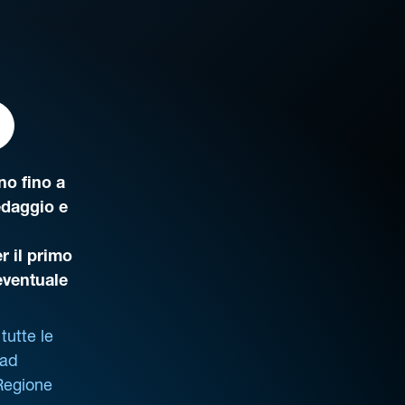
o fino a
edaggio e
r il primo
’eventuale
tutte le
 ad
 Regione