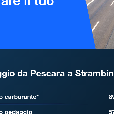
are il tuo
gio da Pescara a Strambi
, DISTANZA, TEMPO DI ATT
o carburante*
8
o pedaggio
5