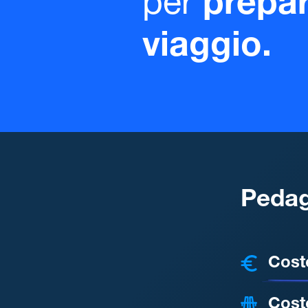
per
prepar
viaggio.
Pedag
COSTI
Cost
Cost