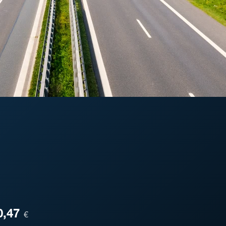
ESA
0,47
€