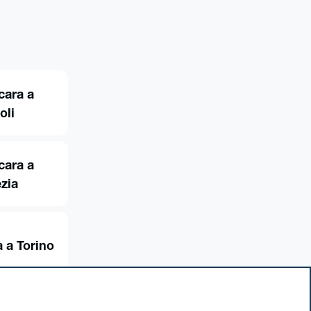
cara a
oli
cara a
zia
 a Torino