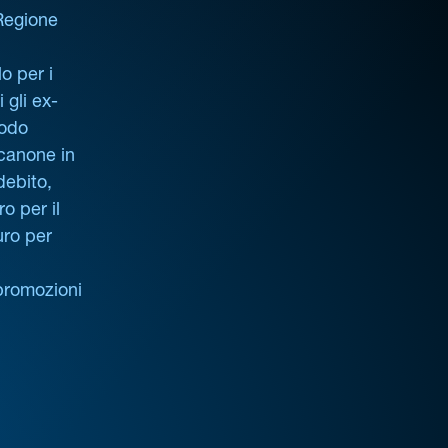
 Regione
o per i
i gli ex-
iodo
 canone in
debito,
o per il
uro per
promozioni