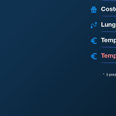
Cost
Lung
Temp
Tempo
*
il pre