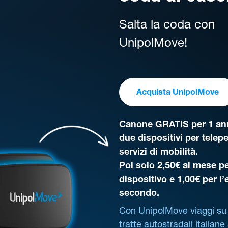
Salta la coda con
UnipolMove!
Acquista UnipolMove
Canone GRATIS per 1 ann
due dispositivi per telep
servizi di mobilità.
Poi solo 2,50€ al mese pe
dispositivo e 1,00€ per l
secondo.
Con UnipolMove viaggi su 
tratte autostradali italiane