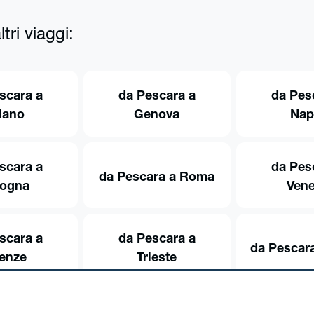
tri viaggi:
scara a
da Pescara a
da Pes
lano
Genova
Nap
scara a
da Pes
da Pescara a Roma
logna
Vene
scara a
da Pescara a
da Pescara
renze
Trieste