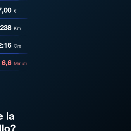
7,00
€
238
Km
2:16
Ore
6,6
Minuti
e la
llo?