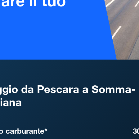
are il tuo
gio da Pescara a Somma-
iana
, DISTANZA, TEMPO DI ATT
o carburante*
3