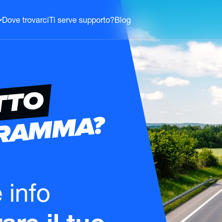
Dove trovarci
Ti serve supporto?
Blog
TTO
GRAMMA?
e info