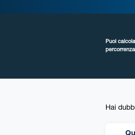
Puoi calcola
percorrenza 
Hai dubb
Qua