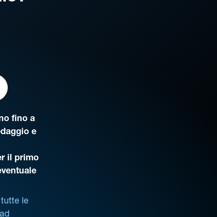
o fino a
edaggio e
r il primo
’eventuale
tutte le
 ad