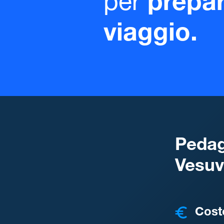
per
prepar
viaggio.
Pedag
Vesuv
COSTI
Cost