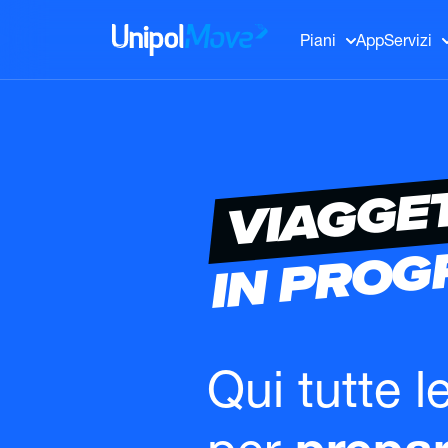
UnipolMove
Piani
App
Servizi
VIAGGE
IN PRO
Qui tutte l