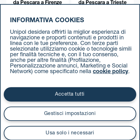
da Pescara a Firenze
da Pescara a Trieste
INFORMATIVA COOKIES
da Pescara a Torino
Unipol desidera offrirti la miglior esperienza di
navigazione e proporti contenuti e prodotti in
linea con le tue preferenze. Con terze parti
selezionate utilizziamo cookie o tecnologie simili
per finalità tecniche e, con il tuo consenso,
anche per altre finalità (Profilazione,
Personalizzazione annunci, Marketing e Social
Network) come specificato nella
cookie policy
.
Cookie Policy
Termini e condizioni
Privacy Policy
Documenti contrattuali
Accetta tutti
Via Stalingrado 37 - 40128 Bologna
Tel 051 5077111 - Fax 051 375349
Gestisci impostazioni
unipolmove@pec.unipol.it
C.F. 03506831209 e P. IVA 03740811207 R.E.A. 524585
Usa solo i necessari
UnipolTech S.p.A.
Servizio offerto da