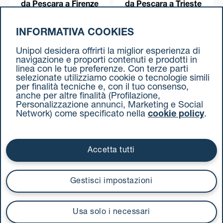
da Pescara a Firenze
da Pescara a Trieste
INFORMATIVA COOKIES
da Pescara a Torino
Unipol desidera offrirti la miglior esperienza di
navigazione e proporti contenuti e prodotti in
linea con le tue preferenze. Con terze parti
selezionate utilizziamo cookie o tecnologie simili
per finalità tecniche e, con il tuo consenso,
anche per altre finalità (Profilazione,
Personalizzazione annunci, Marketing e Social
Network) come specificato nella
cookie policy
.
Cookie Policy
Termini e condizioni
Privacy Policy
Documenti contrattuali
Accetta tutti
Via Stalingrado 37 - 40128 Bologna
Tel 051 5077111 - Fax 051 375349
Gestisci impostazioni
unipolmove@pec.unipol.it
C.F. 03506831209 e P. IVA 03740811207 R.E.A. 524585
Usa solo i necessari
UnipolTech S.p.A.
Servizio offerto da