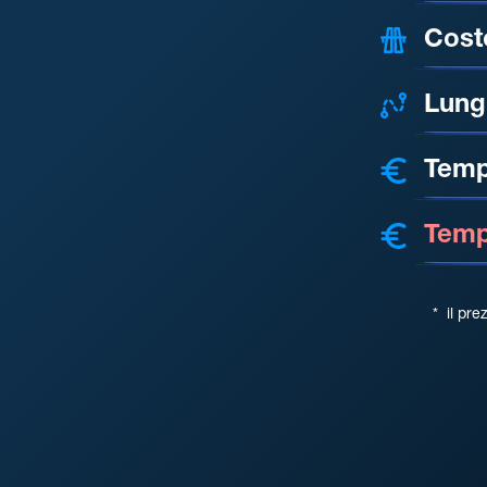
Cost
Lung
Temp
Tempo
*
il pre