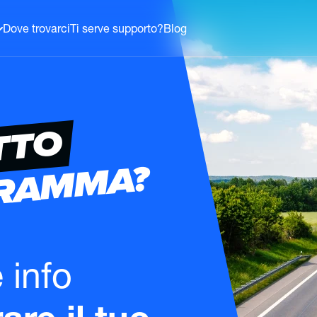
Dove trovarci
Ti serve supporto?
Blog
TTO
GRAMMA?
e info