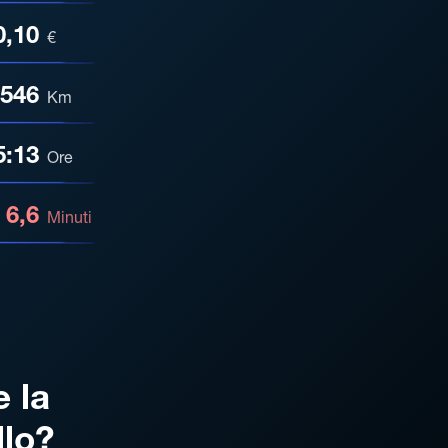
0,10
€
546
Km
5:13
Ore
6,6
Minuti
e la
llo?