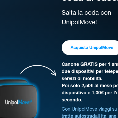
Salta la coda con
UnipolMove!
Acquista UnipolMove
Canone GRATIS per 1 ann
due dispositivi per telep
servizi di mobilità.
Poi solo 2,50€ al mese pe
dispositivo e 1,00€ per l
secondo.
Con UnipolMove viaggi su 
tratte autostradali italiane