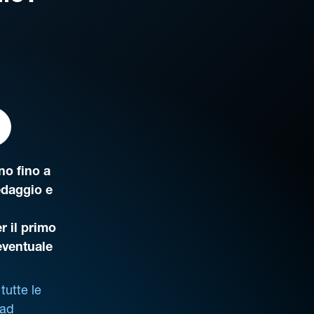
o fino a
edaggio e
r il primo
’eventuale
tutte le
 ad