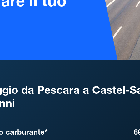
are il tuo
gio da Pescara a Castel-S
nni
, DISTANZA, TEMPO DI ATT
o carburante*
6