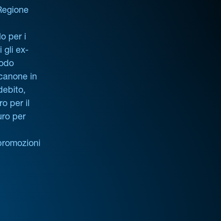
 Regione
o per i
i gli ex-
iodo
 canone in
debito,
o per il
uro per
promozioni