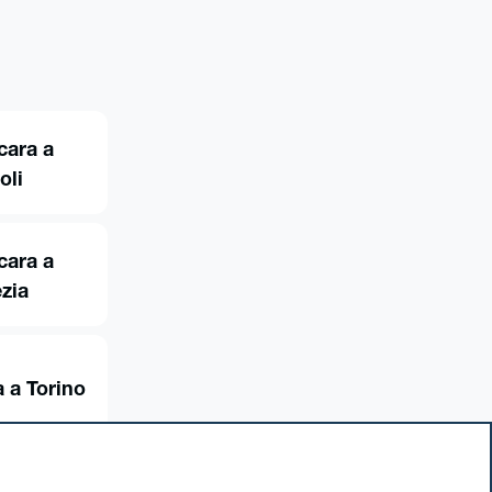
cara a
oli
cara a
zia
 a Torino