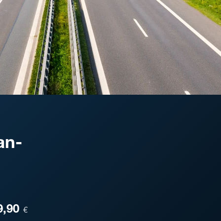
an-
ESA
9,90
€