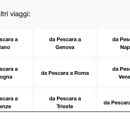
tri viaggi:
scara a
da Pescara a
da Pes
lano
Genova
Nap
scara a
da Pes
da Pescara a Roma
logna
Vene
scara a
da Pescara a
da Pescara
renze
Trieste