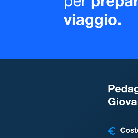
per
prepar
viaggio.
Pedag
Giova
COSTI
Cost