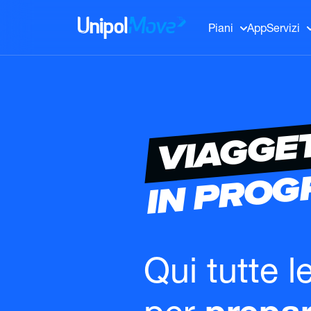
UnipolMove
Piani
App
Servizi
VIAGGE
IN PRO
Qui tutte l