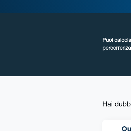
Puoi calcola
percorrenza 
Hai dubb
Qua