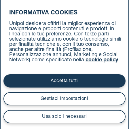
INFORMATIVA COOKIES
da Pescara a Torino
Unipol desidera offrirti la miglior esperienza di
navigazione e proporti contenuti e prodotti in
linea con le tue preferenze. Con terze parti
selezionate utilizziamo cookie o tecnologie simili
per finalità tecniche e, con il tuo consenso,
anche per altre finalità (Profilazione,
Personalizzazione annunci, Marketing e Social
Network) come specificato nella
cookie policy
.
Cookie Policy
Termini e condizioni
Privacy Policy
Documenti contrattuali
Accetta tutti
Via Stalingrado 37 - 40128 Bologna
Tel 051 5077111 - Fax 051 375349
Gestisci impostazioni
unipolmove@pec.unipol.it
C.F. 03506831209 e P. IVA 03740811207 R.E.A. 524585
Usa solo i necessari
UnipolTech S.p.A.
Servizio offerto da
I prezzi si intendono compresi di IVA