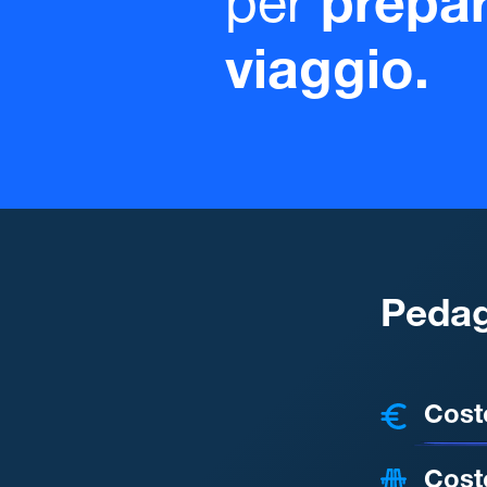
per
prepar
viaggio.
Pedag
COSTI
Cost
Cost