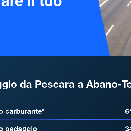
are il tuo
gio da Pescara a Abano-T
, DISTANZA, TEMPO DI ATT
o carburante*
6
o pedaggio
3