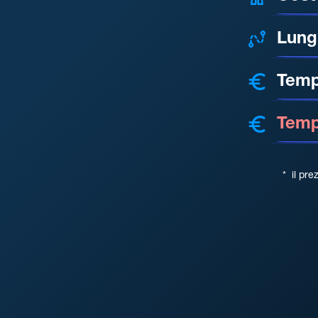
Lung
Temp
Tempo
*
il pre