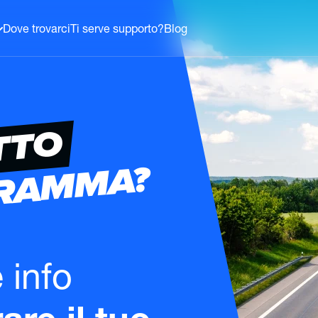
Dove trovarci
Ti serve supporto?
Blog
TTO
GRAMMA?
e info