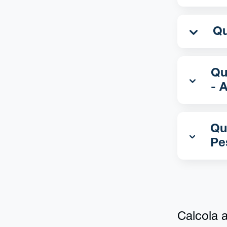
Qua
- 
Qu
Pe
Calcola al