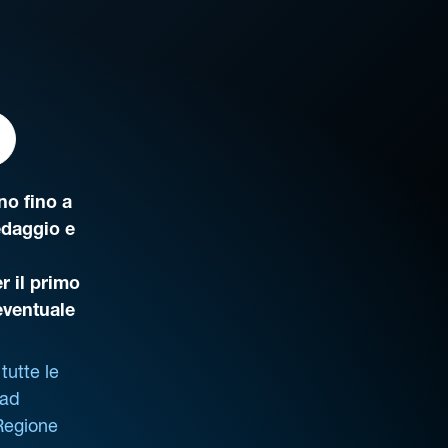
o fino a
edaggio e
r il primo
’eventuale
tutte le
 ad
 Regione