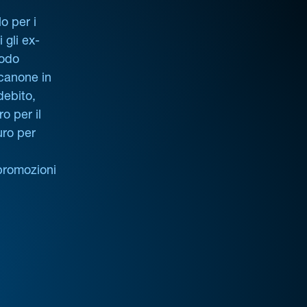
o per i
i gli ex-
iodo
 canone in
debito,
o per il
uro per
promozioni