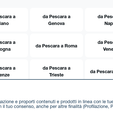
scara a
da Pescara a
da Pes
lano
Genova
Nap
scara a
da Pes
da Pescara a Roma
logna
Vene
scara a
da Pescara a
da Pescara
renze
Trieste
igazione e proporti contenuti e prodotti in linea con le t
on il tuo consenso, anche per altre finalità (Profilazion