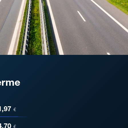
erme
ESA
1,97
€
4,70
€