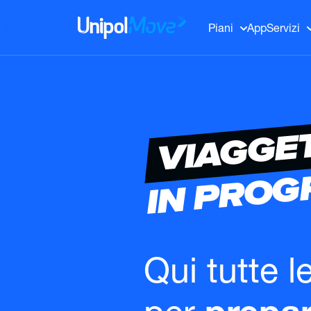
UnipolMove
Piani
App
Servizi
VIAGGE
IN PRO
Qui tutte l