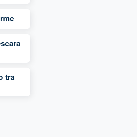
no-Terme
o tra