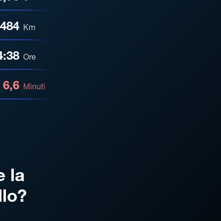
484
Km
4:38
Ore
6,6
Minuti
e la
llo?