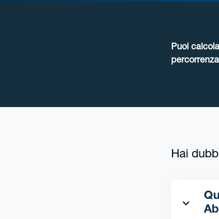
Puoi calcola
percorrenza 
Hai dubb
Qua
Ab