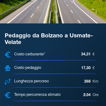
Pedaggio da Bolzano a Usmate-
Velate
COSTI, DISTANZA, TEMPO DI ATTE
Costo carburante*
34,31
€
Costo pedaggio
17,30
€
Lunghezza percorso
268
Km
Tempo percorrenza stimato
2:34
Ore