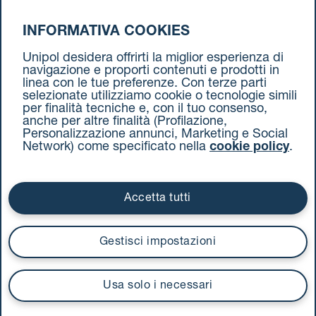
INFORMATIVA COOKIES
da Bolzano a Torino
Unipol desidera offrirti la miglior esperienza di
navigazione e proporti contenuti e prodotti in
linea con le tue preferenze. Con terze parti
selezionate utilizziamo cookie o tecnologie simili
per finalità tecniche e, con il tuo consenso,
anche per altre finalità (Profilazione,
Personalizzazione annunci, Marketing e Social
Network) come specificato nella
cookie policy
.
Cookie Policy
Termini e condizioni
Privacy Policy
Documenti contrattuali
Accetta tutti
Via Stalingrado 37 - 40128 Bologna
Tel 051 5077111 - Fax 051 375349
Gestisci impostazioni
unipolmove@pec.unipol.it
C.F. 03506831209 e P. IVA 03740811207 R.E.A. 524585
Usa solo i necessari
UnipolTech S.p.A.
Servizio offerto da
I prezzi si intendono compresi di IVA