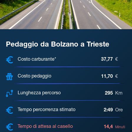
Pedaggio da Bolzano a Trieste
COSTI, DISTANZA, TEMPO DI ATTE
Costo carburante*
37,77
€
Costo pedaggio
11,70
€
Lunghezza percorso
295
Km
Tempo percorrenza stimato
2:49
Ore
Tempo di attesa al casello
14,4
Minuti