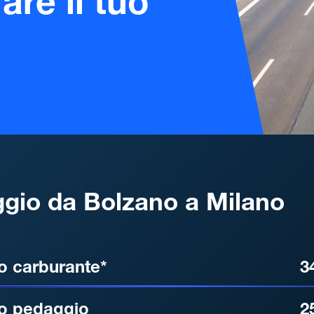
are il tuo
gio da Bolzano a Milano
, DISTANZA, TEMPO DI ATT
o carburante*
3
o pedaggio
2