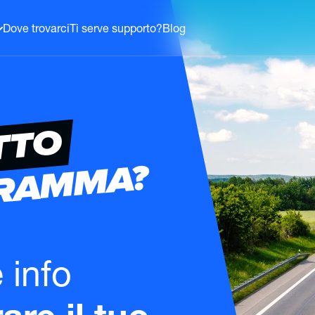
Dove trovarci
Ti serve supporto?
Blog
TTO
GRAMMA?
e info