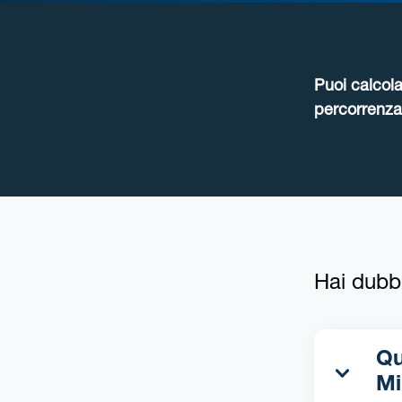
Puoi calcola
percorrenza 
Hai dubb
Qua
Mi