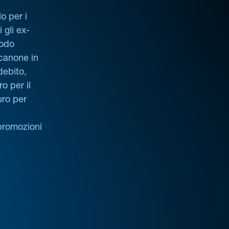
o per i
i gli ex-
iodo
 canone in
debito,
o per il
uro per
promozioni