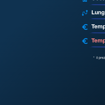
Lung
Temp
Tempo
*
il pre