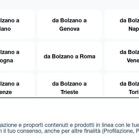
lzano a
da Bolzano a
da Bol
lano
Genova
Nap
lzano a
da Bol
da Bolzano a Roma
logna
Vene
lzano a
da Bolzano a
da Bol
renze
Trieste
Tor
igazione e proporti contenuti e prodotti in linea con le t
on il tuo consenso, anche per altre finalità (Profilazion