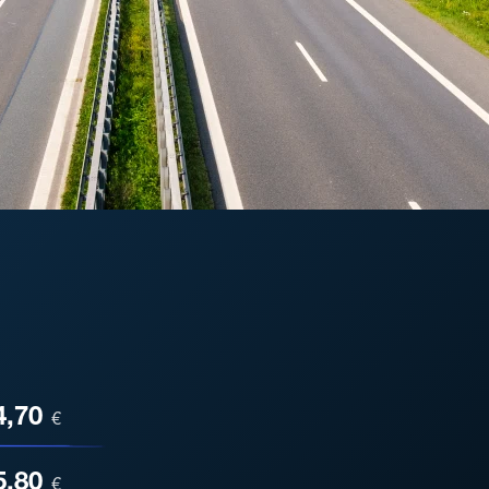
ESA
4,70
€
5,80
€