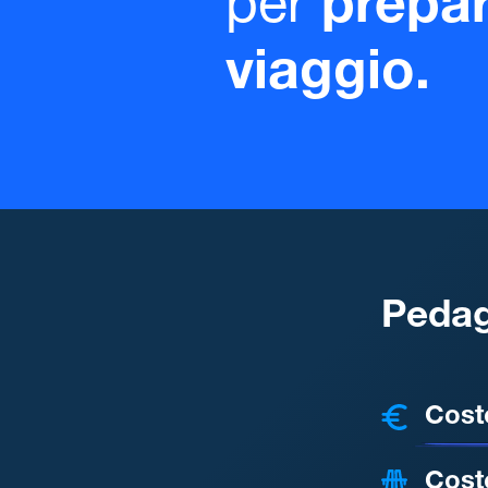
per
prepar
viaggio.
Pedag
COSTI
Cost
Cost