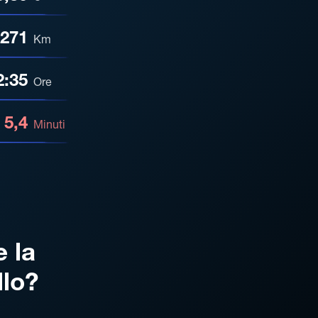
271
Km
2:35
Ore
5,4
Minuti
e la
llo?