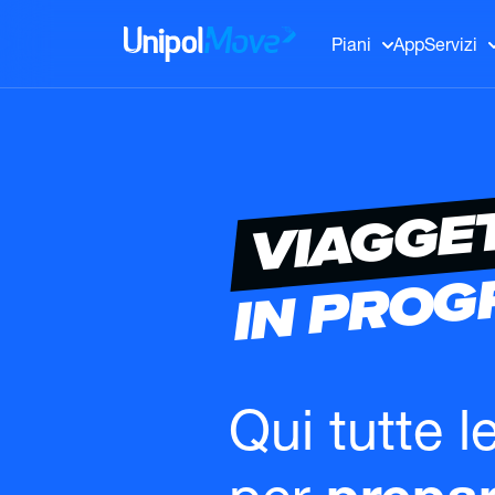
UnipolMove
Piani
App
Servizi
VIAGGE
IN PRO
Qui tutte l