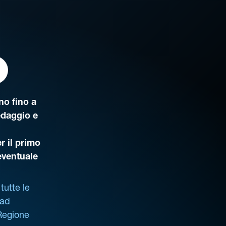
o fino a
edaggio e
r il primo
’eventuale
tutte le
 ad
 Regione