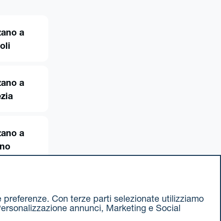
zano a
oli
zano a
zia
zano a
ino
ue preferenze. Con terze parti selezionate utilizziamo
e, Personalizzazione annunci, Marketing e Social