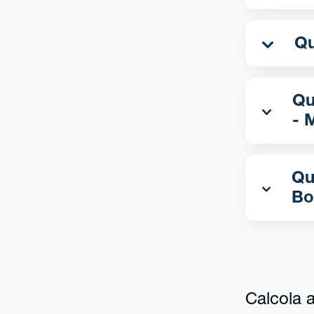
Qua
- 
Qu
Bo
Calcola al