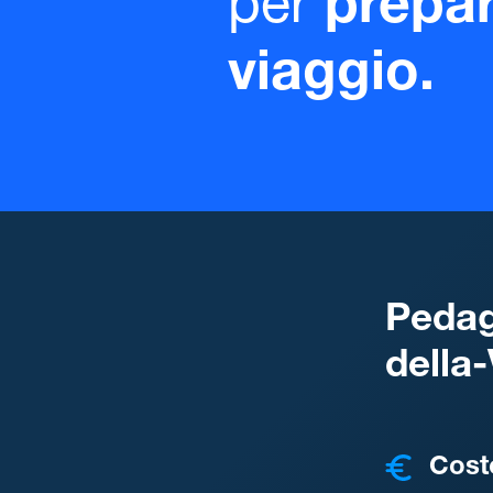
per
prepar
viaggio.
Pedag
della-
COSTI
Cost