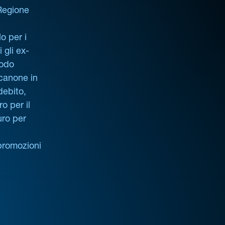
 Regione
o per i
i gli ex-
iodo
 canone in
debito,
o per il
uro per
promozioni