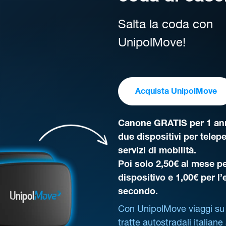
Salta la coda con
UnipolMove!
Acquista UnipolMove
Canone GRATIS per 1 ann
due dispositivi per telep
servizi di mobilità.
Poi solo 2,50€ al mese pe
dispositivo e 1,00€ per l
secondo.
Con UnipolMove viaggi su 
tratte autostradali italiane