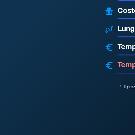
Cost
Lung
Temp
Tempo
*
il pre