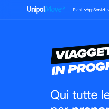
UnipolMove
Piani
App
Servizi
VIAGGE
IN PRO
Qui tutte l