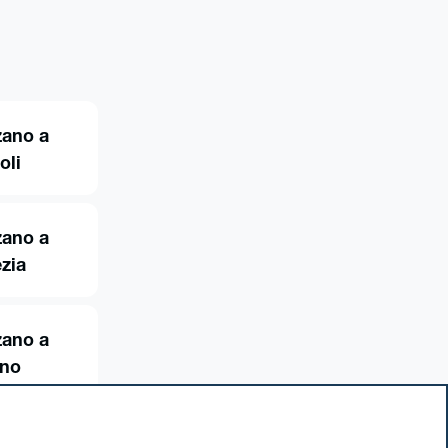
zano a
oli
zano a
zia
zano a
ino