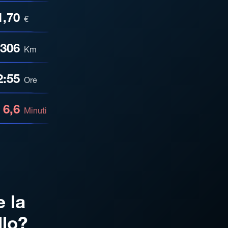
1,70
€
306
Km
2:55
Ore
6,6
Minuti
e la
llo?