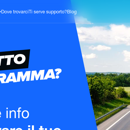
Dove trovarci
Ti serve supporto?
Blog
TTO
GRAMMA?
e info