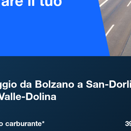
are il tuo
gio da Bolzano a San-Dorl
Valle-Dolina
, DISTANZA, TEMPO DI ATT
o carburante*
3