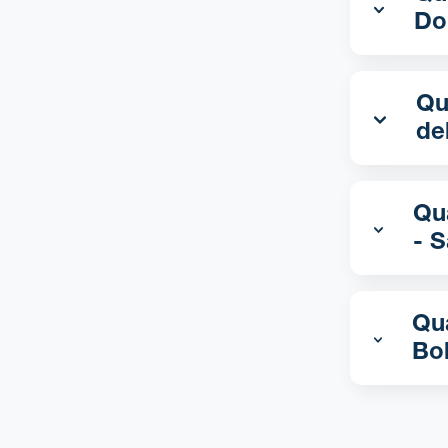
Do
Qual 
de
Qua
- S
Qua
Bol