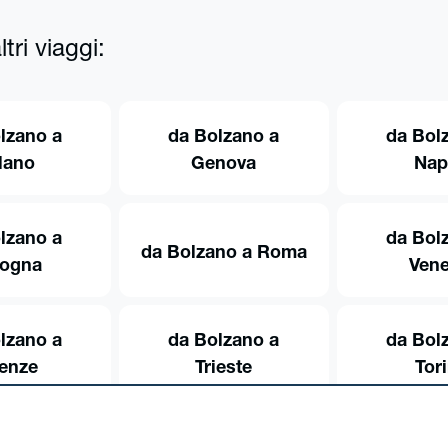
tri viaggi:
lzano a
da Bolzano a
da Bol
lano
Genova
Nap
lzano a
da Bol
da Bolzano a Roma
logna
Vene
lzano a
da Bolzano a
da Bol
renze
Trieste
Tor