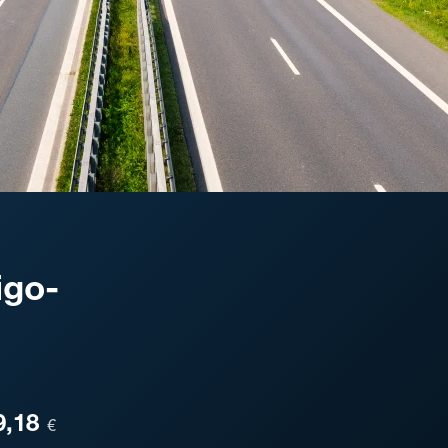
igo-
ESA
9,18
€