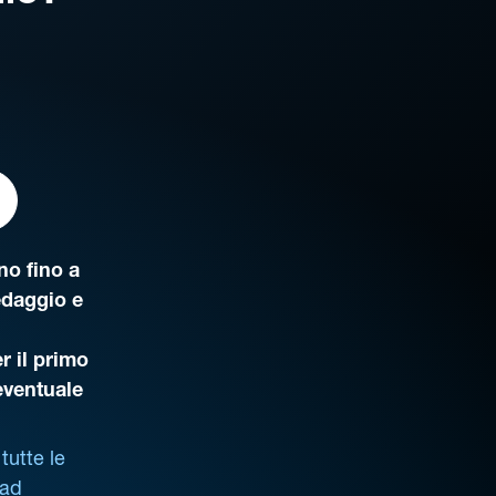
o fino a
edaggio e
r il primo
’eventuale
tutte le
 ad