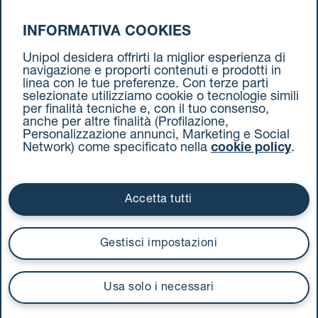
INFORMATIVA COOKIES
da Bolzano a Torino
Unipol desidera offrirti la miglior esperienza di
navigazione e proporti contenuti e prodotti in
linea con le tue preferenze. Con terze parti
selezionate utilizziamo cookie o tecnologie simili
per finalità tecniche e, con il tuo consenso,
anche per altre finalità (Profilazione,
Personalizzazione annunci, Marketing e Social
Network) come specificato nella
cookie policy
.
Cookie Policy
Termini e condizioni
Privacy Policy
Documenti contrattuali
Accetta tutti
Via Stalingrado 37 - 40128 Bologna
Tel 051 5077111 - Fax 051 375349
Gestisci impostazioni
unipolmove@pec.unipol.it
C.F. 03506831209 e P. IVA 03740811207 R.E.A. 524585
Usa solo i necessari
UnipolTech S.p.A.
Servizio offerto da
I prezzi si intendono compresi di IVA