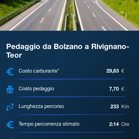
Pedaggio da Bolzano a Rivignano-
Teor
COSTI, DISTANZA, TEMPO DI ATTE
Costo carburante*
29,83
€
Costo pedaggio
7,70
€
Lunghezza percorso
233
Km
Tempo percorrenza stimato
2:14
Ore