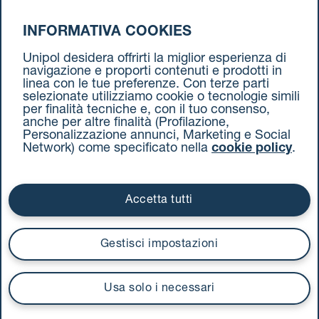
INFORMATIVA COOKIES
da Bolzano a Torino
Unipol desidera offrirti la miglior esperienza di
navigazione e proporti contenuti e prodotti in
linea con le tue preferenze. Con terze parti
selezionate utilizziamo cookie o tecnologie simili
per finalità tecniche e, con il tuo consenso,
anche per altre finalità (Profilazione,
Personalizzazione annunci, Marketing e Social
Network) come specificato nella
cookie policy
.
Cookie Policy
Termini e condizioni
Privacy Policy
Documenti contrattuali
Accetta tutti
Via Stalingrado 37 - 40128 Bologna
Tel 051 5077111 - Fax 051 375349
Gestisci impostazioni
unipolmove@pec.unipol.it
C.F. 03506831209 e P. IVA 03740811207 R.E.A. 524585
Usa solo i necessari
UnipolTech S.p.A.
Servizio offerto da
I prezzi si intendono compresi di IVA