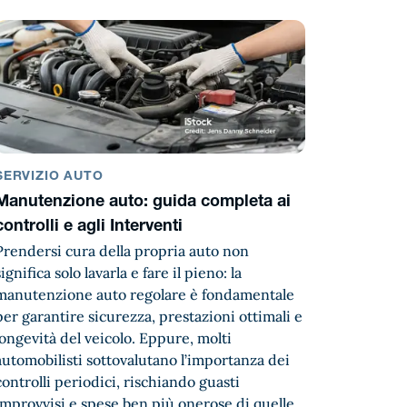
SERVIZIO AUTO
Manutenzione auto: guida completa ai
controlli e agli Interventi
Prendersi cura della propria auto non
significa solo lavarla e fare il pieno: la
manutenzione auto regolare è fondamentale
per garantire sicurezza, prestazioni ottimali e
longevità del veicolo. Eppure, molti
automobilisti sottovalutano l’importanza dei
controlli periodici, rischiando guasti
improvvisi e spese ben più onerose di quelle