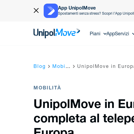
App UnipolMove
Spostamenti senza stress? Scopri l’App Unipo
UnipolMove
Piani
App
Servizi
Blog
Mobilità
UnipolMove in Europa: gu
MOBILITÀ
UnipolMove in Eu
completa al telep