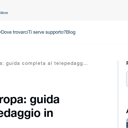
lMove
Dove trovarci
Ti serve supporto?
Blog
ida completa al telepedaggio in Europa
ropa: guida
edaggio in