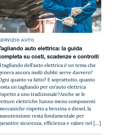
SERVIZIO AUTO
Tagliando auto elettrica: la guida
completa su costi, scadenze e controlli
Il tagliando dell’auto elettrica è un tema che
genera ancora molti dubbi: serve davvero?
Ogni quanto va fatto? E soprattutto, quanto
costa un tagliando per un’auto elettrica
rispetto a uno tradizionale?Anche se le
vetture elettriche hanno meno componenti
meccaniche rispetto a benzina o diesel, la
manutenzione resta fondamentale per
garantire sicurezza, efficienza e valore nel […]