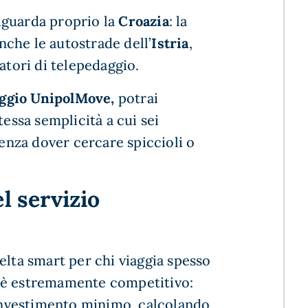
iguarda proprio la
Croazia
: la
che le autostrade dell’
Istria
,
ratori di telepedaggio.
daggio UnipolMove,
potrai
tessa semplicità a cui sei
senza dover cercare spiccioli o
l servizio
elta smart per chi viaggia spesso
one è estremamente competitivo:
 investimento minimo, calcolando