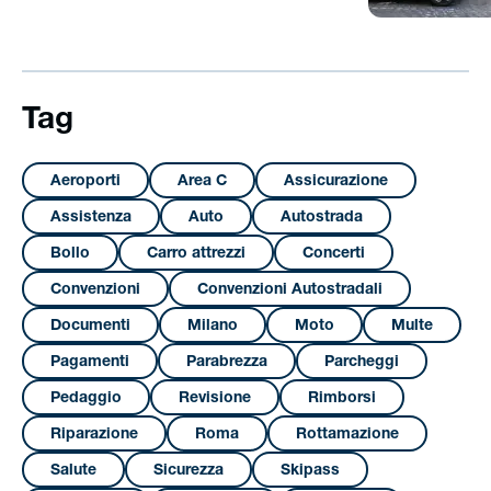
Tag
Aeroporti
Area C
Assicurazione
Assistenza
Auto
Autostrada
Bollo
Carro attrezzi
Concerti
Convenzioni
Convenzioni Autostradali
Documenti
Milano
Moto
Multe
Pagamenti
Parabrezza
Parcheggi
Pedaggio
Revisione
Rimborsi
Riparazione
Roma
Rottamazione
Salute
Sicurezza
Skipass