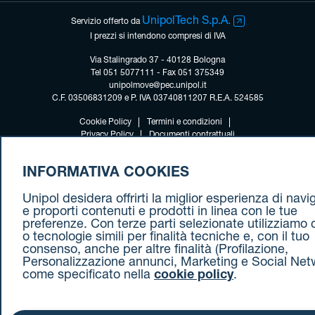
UnipolTech S.p.A.
Servizio offerto da
I prezzi si intendono compresi di IVA
Via Stalingrado 37 - 40128 Bologna
Tel 051 5077111 - Fax 051 375349
unipolmove@pec.unipol.it
C.F. 03506831209 e P. IVA 03740811207 R.E.A. 524585
Cookie Policy
Termini e condizioni
Privacy Policy
Documenti contrattuali
INFORMATIVA COOKIES
Unipol desidera offrirti la miglior esperienza di nav
e proporti contenuti e prodotti in linea con le tue
preferenze. Con terze parti selezionate utilizziamo 
o tecnologie simili per finalità tecniche e, con il tuo
consenso, anche per altre finalità (Profilazione,
Personalizzazione annunci, Marketing e Social Net
come specificato nella
cookie policy
.