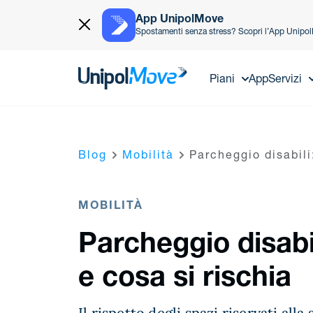
App UnipolMove
Spostamenti senza stress? Scopri l’App Unipo
UnipolMove
Piani
App
Servizi
Blog
Mobilità
Parcheggio disabili
MOBILITÀ
Parcheggio disabil
e cosa si rischia
Il rispetto degli spazi riservati all