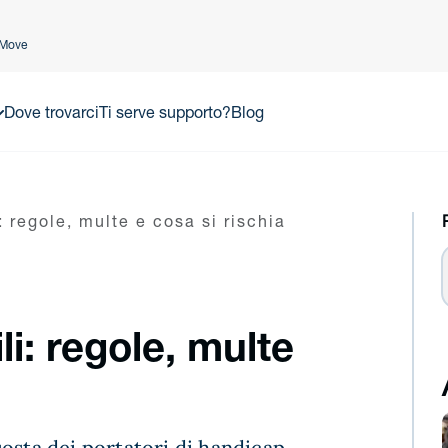
lMove
Dove trovarci
Ti serve supporto?
Blog
: regole, multe e cosa si rischia
i: regole, multe
a sosta dei portatori di handicap