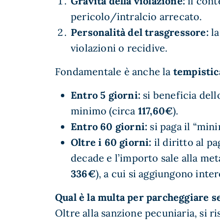
Gravità della violazione:
il cont
pericolo/intralcio arrecato.
Personalità del trasgressore:
la
violazioni o recidive.
Fondamentale è anche la
tempistic
Entro 5 giorni:
si beneficia del
minimo (circa
117,60€
).
Entro 60 giorni:
si paga il “min
Oltre i 60 giorni:
il diritto al 
decade e l’importo sale alla me
336€
), a cui si aggiungono inter
Qual è la multa per parcheggiare s
Oltre alla sanzione pecuniaria, si 