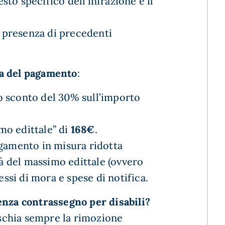
esto specifico dell’infrazione e il
 presenza di precedenti
a del pagamento
:
lo sconto del 30% sull’importo
imo edittale” di
168€
.
pagamento in misura ridotta
tà del massimo edittale (ovvero
essi di mora e spese di notifica.
enza contrassegno per disabili?
rischia sempre la rimozione