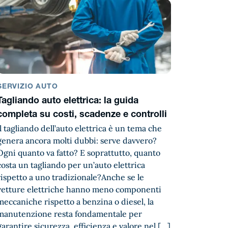
SERVIZIO AUTO
Tagliando auto elettrica: la guida
completa su costi, scadenze e controlli
Il tagliando dell’auto elettrica è un tema che
genera ancora molti dubbi: serve davvero?
Ogni quanto va fatto? E soprattutto, quanto
costa un tagliando per un’auto elettrica
rispetto a uno tradizionale?Anche se le
vetture elettriche hanno meno componenti
meccaniche rispetto a benzina o diesel, la
manutenzione resta fondamentale per
garantire sicurezza, efficienza e valore nel […]