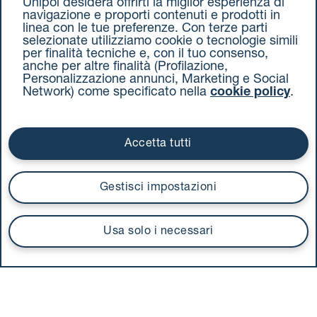
Unipol desidera offrirti la miglior esperienza di
Accessibilità
navigazione e proporti contenuti e prodotti in
linea con le tue preferenze. Con terze parti
selezionate utilizziamo cookie o tecnologie simili
per finalità tecniche e, con il tuo consenso,
anche per altre finalità (Profilazione,
Ti serve supporto?
Personalizzazione annunci, Marketing e Social
Network) come specificato nella
cookie policy
.
Vieni a trovarci
Accetta tutti
Gestisci impostazioni
Usa solo i necessari
Scarica la
nostra App