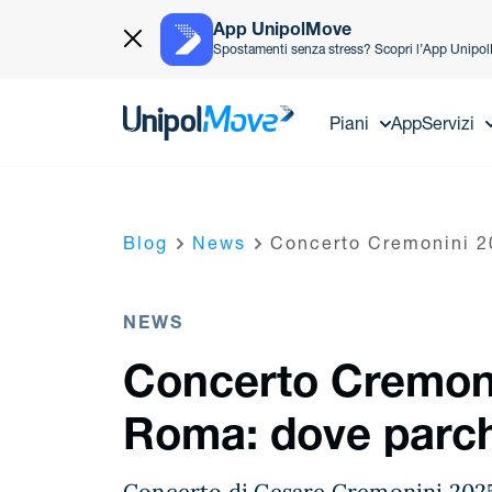
App UnipolMove
Spostamenti senza stress? Scopri l’App Unipo
UnipolMove
Piani
App
Servizi
Blog
News
Concerto Cremonini 2
NEWS
Concerto Cremoni
Roma: dove parc
Concerto di Cesare Cremonini 2025