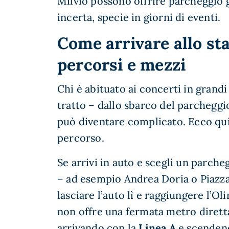
Milvio possono offrire parcheggio g
incerta, specie in giorni di eventi.
Come arrivare allo sta
percorsi e mezzi
Chi è abituato ai concerti in grandi
tratto – dallo sbarco del parcheggio
può diventare complicato. Ecco qui
percorso.
Se arrivi in auto e scegli un parc
– ad esempio Andrea Doria o Piazza
lasciare l’auto lì e raggiungere l
non offre una fermata metro diretta
arrivando con la
Linea A
e scenden