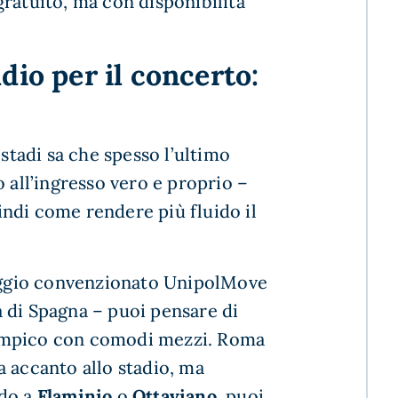
ratuito, ma con disponibilità
dio per il concerto:
 stadi sa che spesso l’ultimo
 all’ingresso vero e proprio –
ndi come rendere più fluido il
heggio convenzionato UnipolMove
 di Spagna – puoi pensare di
’Olimpico con comodi mezzi. Roma
 accanto allo stadio, ma
do a
Flaminio
o
Ottaviano
, puoi