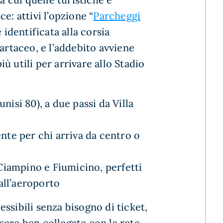
e: attivi l’opzione “
Parcheggi
e identificata alla corsia
artaceo, e l’addebito avviene
ù utili per arrivare allo Stadio
unisi 80), a due passi da Villa
nte per chi arriva da centro o
 Ciampino e Fiumicino, perfetti
dall’aeroporto
ssibili senza bisogno di ticket,
sere ben collegate con la rete