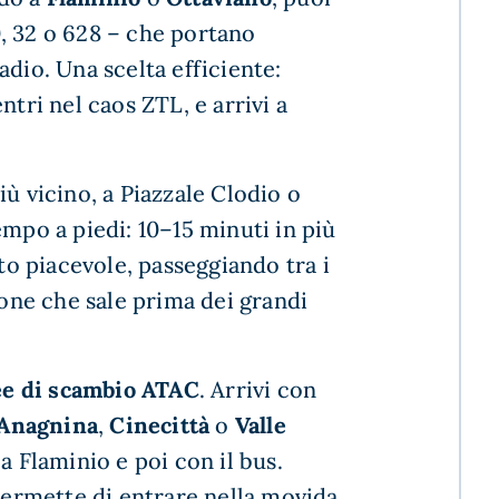
, 32 o 628 – che portano
adio. Una scelta efficiente:
ntri nel caos ZTL, e arrivi a
ù vicino, a Piazzale Clodio o
empo a piedi: 10–15 minuti in più
 piacevole, passeggiando tra i
ione che sale prima dei grandi
ee di scambio ATAC
. Arrivi con
Anagnina
,
Cinecittà
o
Valle
a Flaminio e poi con il bus.
 permette di entrare nella movida