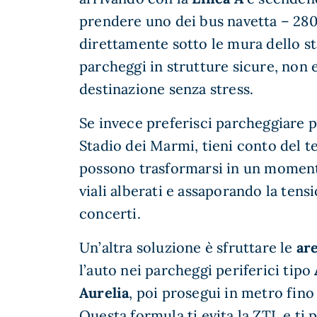
prendere uno dei bus navetta – 280
direttamente sotto le mura dello st
parcheggi in strutture sicure, non e
destinazione senza stress.
Se invece preferisci parcheggiare pi
Stadio dei Marmi, tieni conto del t
possono trasformarsi in un momento
viali alberati e assaporando la tens
concerti.
Un’altra soluzione è sfruttare le
ar
l’auto nei parcheggi periferici tipo
Aurelia
, poi prosegui in metro fino 
Questa formula ti evita la ZTL e ti