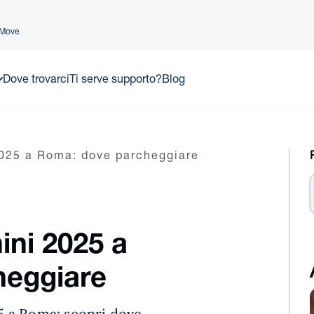
lMove
Dove trovarci
Ti serve supporto?
Blog
025 a Roma: dove parcheggiare
ni 2025 a
heggiare
 a Roma: scopri dove