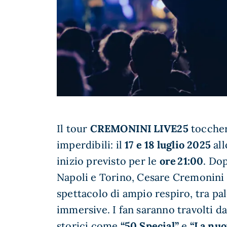
Il tour
CREMONINI LIVE25
toccher
imperdibili: il
17 e 18 luglio 2025
al
inizio previsto per le
ore 21:00
. Do
Napoli e Torino, Cesare Cremonini 
spettacolo di ampio respiro, tra pa
immersive. I fan saranno travolti d
storici come
“50 Special”
e
“La nuo