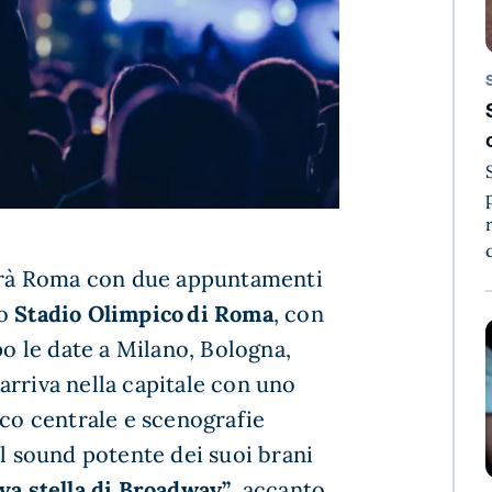
à Roma con due appuntamenti
lo
Stadio Olimpico di Roma
, con
po le date a Milano, Bologna,
arriva nella capitale con uno
lco centrale e scenografie
al sound potente dei suoi brani
va stella di Broadway”
, accanto