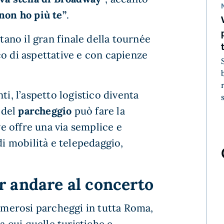
non ho più te”
.
no il gran finale della tournée
o di aspettative e con capienze
ti, l’aspetto logistico diventa
e del
parcheggio
può fare la
 offre una via semplice e
di mobilità e telepedaggio,
r andare al concerto
merosi parcheggi in tutta Roma,
a cui quelle turistiche e