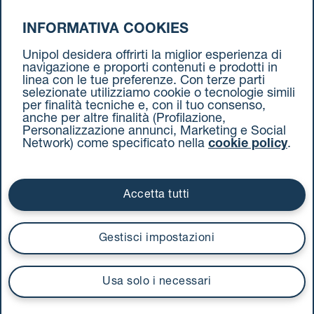
INFORMATIVA COOKIES
da Venezia a Torino
Unipol desidera offrirti la miglior esperienza di
navigazione e proporti contenuti e prodotti in
linea con le tue preferenze. Con terze parti
selezionate utilizziamo cookie o tecnologie simili
per finalità tecniche e, con il tuo consenso,
anche per altre finalità (Profilazione,
Personalizzazione annunci, Marketing e Social
Network) come specificato nella
cookie policy
.
Cookie Policy
Termini e condizioni
Privacy Policy
Documenti contrattuali
Accetta tutti
Via Stalingrado 37 - 40128 Bologna
Tel 051 5077111 - Fax 051 375349
Gestisci impostazioni
unipolmove@pec.unipol.it
C.F. 03506831209 e P. IVA 03740811207 R.E.A. 524585
Usa solo i necessari
UnipolTech S.p.A.
Servizio offerto da
I prezzi si intendono compresi di IVA