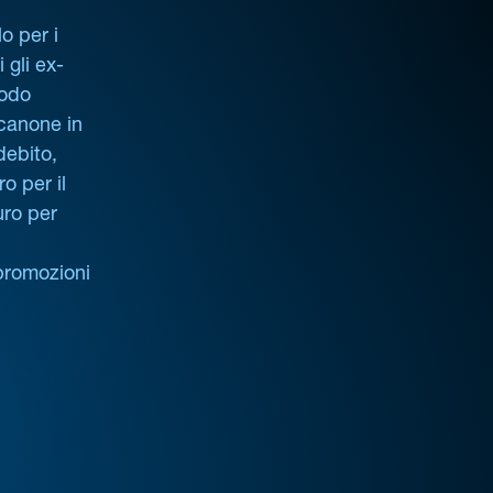
o per i
i gli ex-
iodo
 canone in
debito,
o per il
uro per
promozioni