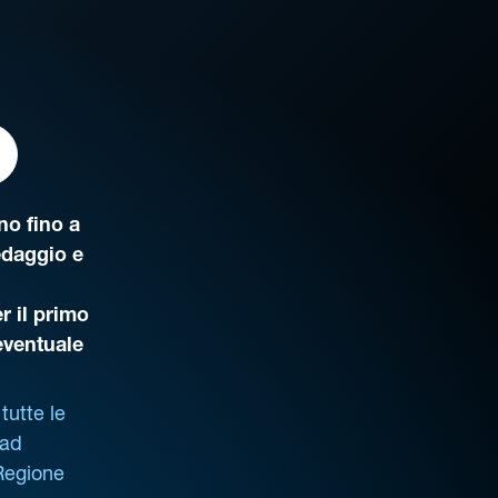
o fino a
edaggio e
r il primo
’eventuale
tutte le
 ad
 Regione