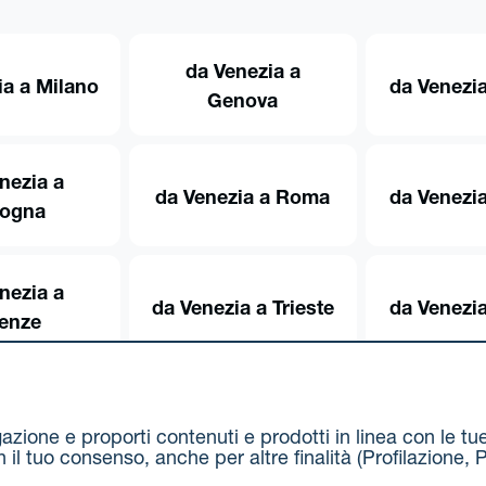
da Venezia a
ia a Milano
da Venezia
Genova
nezia a
da Venezia a Roma
da Venezia
logna
nezia a
da Venezia a Trieste
da Venezia
renze
igazione e proporti contenuti e prodotti in linea con le t
on il tuo consenso, anche per altre finalità (Profilazion