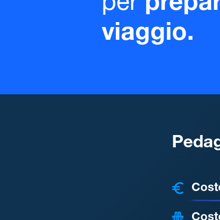
per
prepar
viaggio.
Pedag
COSTI
Cost
Cost