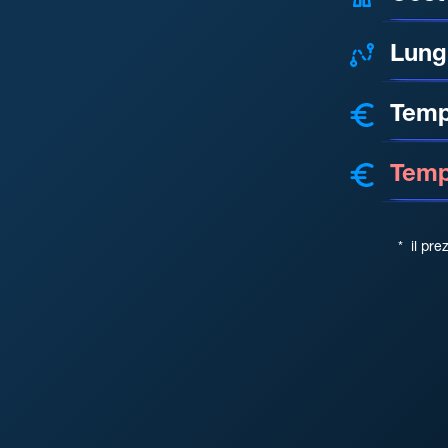
Lung
Temp
Tempo
*
il pre