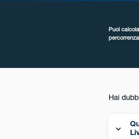
Puoi calcola
percorrenza 
Hai dubb
Qua
Li