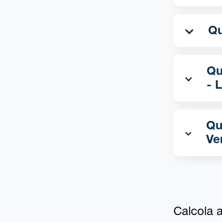
Qua
- 
Qu
Ve
Calcola al