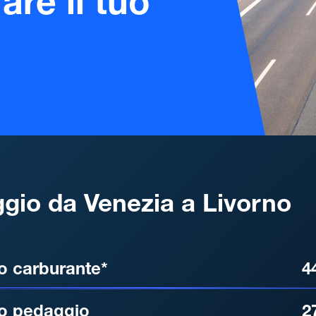
are il tuo
gio da Venezia a Livorno
, DISTANZA, TEMPO DI ATT
o carburante*
4
o pedaggio
2