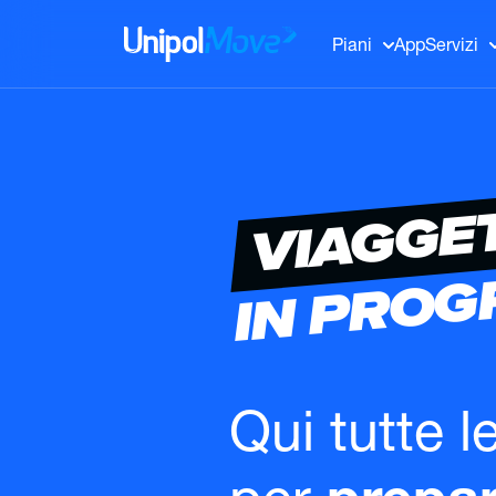
UnipolMove
Piani
App
Servizi
VIAGGE
IN PRO
Qui tutte l