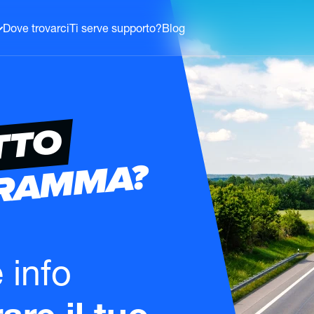
Dove trovarci
Ti serve supporto?
Blog
TTO
GRAMMA?
e info