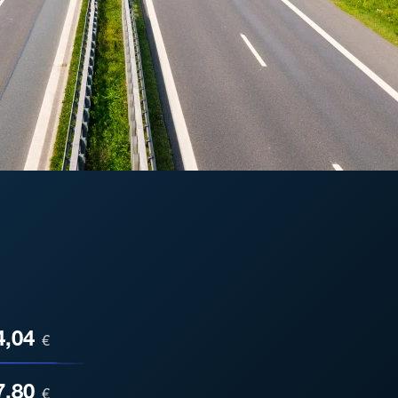
ESA
4,04
€
7,80
€