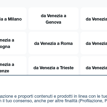
da Venezia a
ia a Milano
da Venezia
Genova
nezia a
da Venezia a Roma
da Venezia
logna
nezia a
da Venezia a Trieste
da Venezia
renze
igazione e proporti contenuti e prodotti in linea con le t
on il tuo consenso, anche per altre finalità (Profilazion