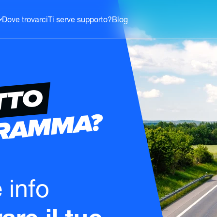
Dove trovarci
Ti serve supporto?
Blog
TTO
GRAMMA?
e info