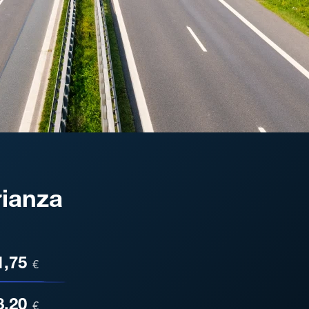
rianza
ESA
1,75
€
8,20
€