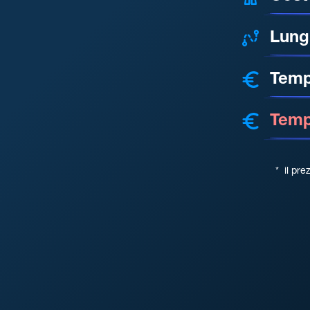
Lung
Temp
Tempo
*
il pre