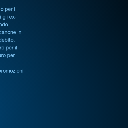
o per i
i gli ex-
iodo
 canone in
debito,
o per il
uro per
promozioni