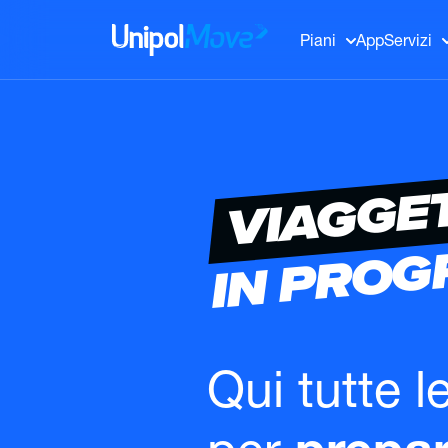
UnipolMove
Piani
App
Servizi
VIAGGE
IN PRO
Qui tutte l