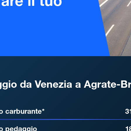
are il tuo
gio da Venezia a Agrate-B
, DISTANZA, TEMPO DI ATT
o carburante*
3
o pedaggio
1