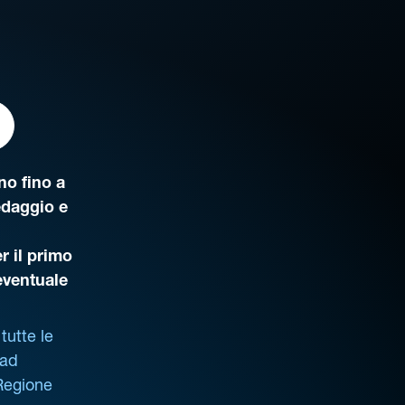
o fino a
edaggio e
r il primo
’eventuale
tutte le
 ad
 Regione