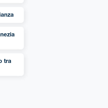
te-Brianza
o tra