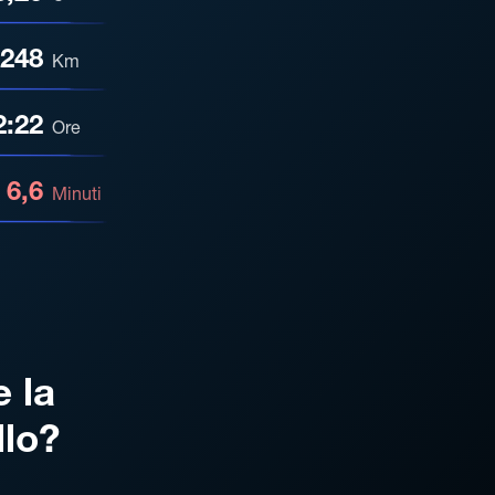
248
Km
2:22
Ore
6,6
Minuti
e la
llo?