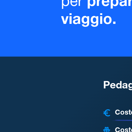
per
prepar
viaggio.
Pedag
COSTI
Cost
Cost