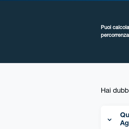
Puoi calcola
percorrenza 
Hai dubb
Qua
Ag